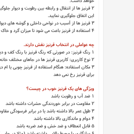
خواهد داشت.
2 قرنیز ها از انتقال و رابطه بین رطوبت و دیوار جلو
این اتفاق جلوگیری نمایید.
3 قرنیز ها از آسیب در نواحی داخلی و گوشه های دیوار نیز محافظت می کنند و سبب می شوند دیوار شما از آسیب هایی مانند ضربه محکم، مثل برخورد آچار محافظت کند
4 استفاده از قرنیز باعث می شود تا میزان گرد و خاک بر دیوار کاهش یابد و در مواقعی که گرد و خاک روی قرنیز ها بشینند به آسانی قابل نظافت هستند.
چه عواملی در انتخاب قرنیز نقش دارند.
1 رنگ قرنیز: در صورتی که رنگ قرنیز با رنگ کف و دیوار هماهنگی داشته باشد باعث زیبایی بیشتری خواهد شد
2 نوع کاربری: کاربری قرنیز ها در جاهای مختلف خانه مثل اتاق و هال متفاوت است و ممکن است لازم باشد قرنیز بر اساس اندازه و رنگ فرق کند.
3 مکان استفاده: هنگام استفاده از قرنیز چوبی یا ا
برای قرنیز رخ نمی دهد
ویژگی های یک قرنیز خوب در چیست؟
1 ضد آب و رطوبت باشد
2 مقاومت در برابر خوردندگی حشرات داشته باشد
3 طول عمر بالا داشته باشد یا در برابر فرسودگی مقاومت کافی داشته باشد
4 دوام و ماندگاری بالا داشته باشد
5 قابل انعطاف و ضد خش و ضد ضربه باشد
6 سازگاری با محیط بالایی داشته باشد (مثلا در جایی که رطوبت بالا است قرنیز خراب نشود)