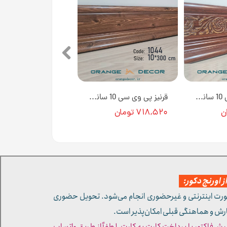
قرنیز پی وی سی 10 سانتی متری طرح چوب گلدار قهوه ای کد 1015GT [انبار تهران]
قرنیز پی وی سی 10 سانتی متری طرح چوب قهوه ای کد 1044 [انبار تهران]
۷۱۸,۵۲۰ تومان
 اورنج دکور:
ورت اینترنتی و غیرحضوری انجام می‌شود. تحویل حضوری
ارش و هماهنگی قبلی امکان‌پذیر است.
پیش‌فاکتور یا پرداخت کارت به کارت، لطفاً از طریق واتساپ