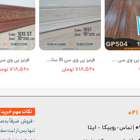
قرنیز مدرن پی وی سی 10 سانت طرح گردویی تیره کد GP504 [انبار تهران]
قرنیز پی وی سی 10 سانتی متری کد 1051 [انبار تهران]
۷۱۸,۵۲۰ تومان
۷۱۸,۵۲۰ تومان
نکات مهم خرید از
- فروش صرفاً به‌ص
| تماس - ر
وبیکا - ایتا
تنها پس از ثبت سف
- در صورت نیاز به 