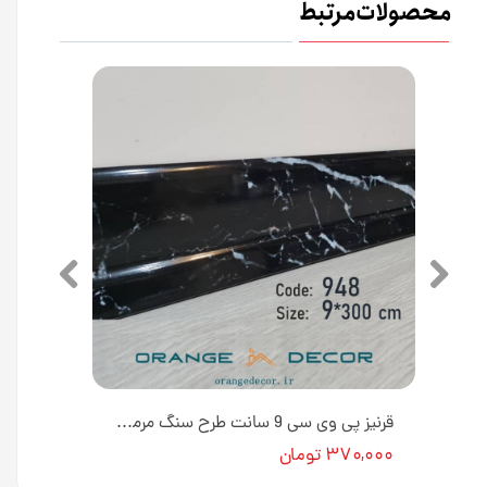
محصولات مرتبط
قرنیز پی وی سی 9 سانتی متری طرح مشکی سوپرمات کد GP524 [انبار تهران]
قرنیز پی وی سی 9 سانت طرح سنگ مرمر مشکی به طول 3 متر کد 948 [انبار تهران]
۳۷۰,۰۰۰ تومان