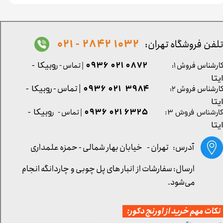
1032 2842 - 021
لفن فروشگاه تهران:
0872 021 0936
ارشناس فروش ۱:
| تماس - ر
وبیکا -
یتا
| تماس - ر
۳۹۸۴ ۰۲۱ ۰۹۳۶
ارشناس فروش ۲:
وبیکا -
یتا
۶۳۲۵ ۰۲۱ ۰۹۳۶
| تماس - ر
وبیکا -
ارشناس فروش ۳:
یتا
آدرس: تهران -
خیابان بهار شمالی - حمزه علمداری
ارسال: سفارشات از انبار های پل چوبی و چاردانگه انجام
می‌شود.
کات مهم خرید از اورنج دکور: