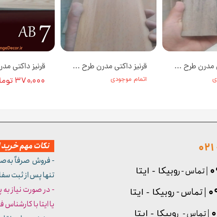
قرنیز داکتی مدرن طرح چوب جنس PVC کد AB4 در ابعاد 280*9 سانتی متر [انبار تهران]
قرنیز داکتی مدرن طرح چوب جنس PVC کد AB3 در ابعاد 280*9 سانتی متر [انبار تهران]
ی
اتمام موجودی
۳۷۰,۰۰۰ تومان
نکات مهم خرید از
- فروش صرفاً به‌ص
| تماس - ر
وبیکا - ایتا
تنها پس از ثبت سف
- در صورت نیاز به 
| تماس - ر
وبیکا - ایتا
یا ایتا با کارشناس فروش شما
| تماس - ر
وبیکا - ایتا