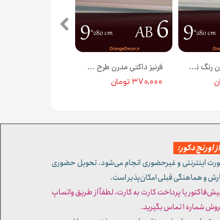
قرنیز داکتی مدرن رنگ نسکافه ای رگه دار جنس PVC کد AB7 در ابعاد 280*9 سانتی متر
قرنیز داکتی مدرن طرح چوب روشن جنس PVC کد AB6 در ابعاد 280*9 سانتی متر
۳۷۰,۰۰۰ تومان
 اورنج دکور:
ورت اینترنتی و غیرحضوری انجام می‌شود. تحویل حضوری
ارش و هماهنگی قبلی امکان‌پذیر است.
پیش‌فاکتور یا پرداخت کارت به کارت، لطفاً از طریق واتساپ
ره ۱ تماس بگیرید.