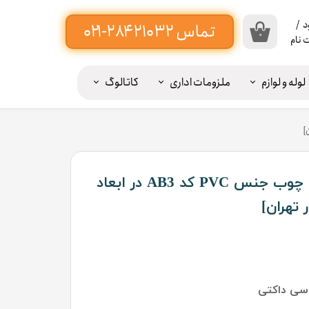
د
/
۰
 نام
اب
بری
لوله و لوازم
ملزومات اداری
کاتالوگ
ن
یبه پرده ۲۰ سانت -----
ییر
ذر
اژه
قرنیز داکتی مدرن طرح چوب جنس PVC کد AB3 در ابعاد
ات
وج
ز
اب
بری
سی داکتی