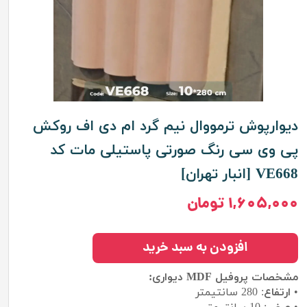
دیوارپوش ترمووال نیم گرد ام دی اف روکش
پی وی سی رنگ صورتی پاستیلی مات کد
VE668 [انبار تهران]
۱,۶۰۵,۰۰۰ تومان
افزودن به سبد خرید
مشخصات پروفیل MDF دیواری:
•
ارتفاع
: 280 سانتیمتر