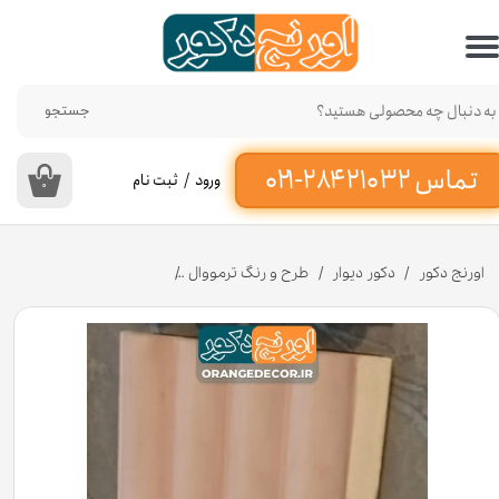
حساب کاربری من
تغییر گذر واژه
جستجو
سفارشات
ورود
/
ثبت نام
۰
خروج از حساب کاربری
اورنج دکور
دکور دیوار
طرح و رنگ ترمووال
دیوارپوش ترمووال نیم گرد ام دی