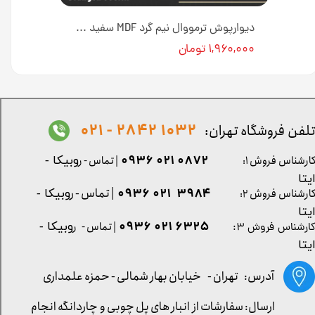
دیوارپوش ترمووال نیم گرد ام دی اف روکش پی وی سی با تنوع رنگی [انبار تهران]
دیوارپوش ترمووال نیم گرد MDF سفید کد 734 [انبار تهران]
۱,۹۶۰,۰۰۰ تومان
1032 2842 - 021
لفن فروشگاه تهران:
0872 021 0936
ارشناس فروش ۱:
| تماس - ر
وبیکا -
یتا
| تماس - ر
۳۹۸۴ ۰۲۱ ۰۹۳۶
ارشناس فروش ۲:
وبیکا -
یتا
۶۳۲۵ ۰۲۱ ۰۹۳۶
| تماس - ر
وبیکا -
ارشناس فروش ۳:
یتا
آدرس: تهران -
خیابان بهار شمالی - حمزه علمداری
ارسال: سفارشات از انبار های پل چوبی و چاردانگه انجام