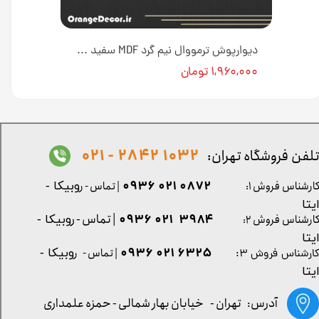
دیوارپوش ترمووال نیم گرد ام دی اف روکش پی وی سی با تنوع رنگی [انبار تهران]
دیوارپوش ترمووال نیم گرد MDF سفید کد 734 [انبار تهران]
۱,۹۶۰,۰۰۰ تومان
1032 2842 - 021
لفن فروشگاه تهران:
0872 021 0936
ارشناس فروش ۱:
| تماس - ر
وبیکا -
یتا
| تماس - ر
۳۹۸۴ ۰۲۱ ۰۹۳۶
ارشناس فروش ۲:
وبیکا -
یتا
۶۳۲۵ ۰۲۱ ۰۹۳۶
| تماس - ر
وبیکا -
ارشناس فروش ۳:
یتا
آدرس: تهران -
خیابان بهار شمالی - حمزه علمداری