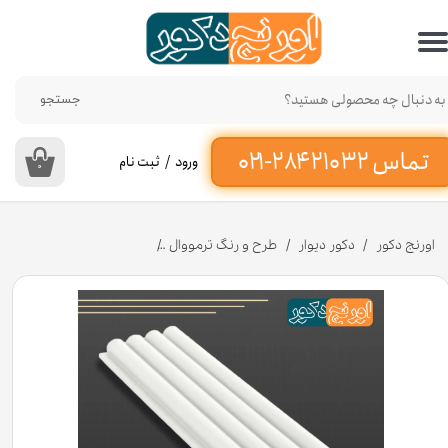
حساب کاربری من
تغییر گذر واژه
جستجو
سفارشات
ورود
/
ثبت نام
۰
خروج از حساب کاربری
اورنج دکور
دکور دیوار
طرح و رنگ ترمووال
دیوارپوش ترمووال نیم گرد MDF سفید کد 734 [انبار تهران]