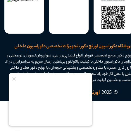
​فروشگاه دکوراسیون اورنج دکور، تجهیزات تخصصی دکوراسیون داخلی
ورنج دکور، مرجع تخصصی فروش انواع قرنیز پی‌وی‌سی، دیوارپوش ترمووال، نورمخفی و
ابزارهای دکوراسیون داخلی با کیفیت بالا و تنوع بی‌نظیر. ارسال سریع به سراسر ایران در ۱ تا
۴ روز کاری، همراه با مشاوره تخصصی و پشتیبانی حرفه‌ای. با اورنج دکور، فضای داخلی
نزل یا محل کار خود را با محصولات مدرن و کاربردی متحول کنید. خرید آسان، قیمت
اسب و تضمین کیفیت در فروشگاه اینترنتی اورنج دکور.​​​​​​​
© 2025
اورنج دکور
| تمامی حقوق محفوظ است.​​​​​​​