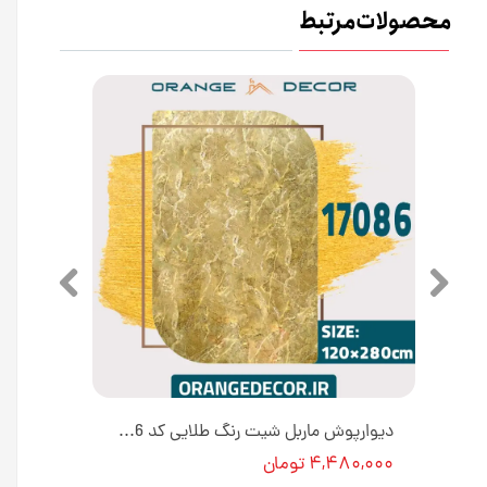
محصولات مرتبط
دیوارپوش ماربل شیت پی وی سی کد 17135 طرح آتشی [انبار تهران]
دیوارپوش ماربل شیت رنگ طلایی کد 17086 [انبار تهران]
۴,۴۸۰,۰۰۰ تومان