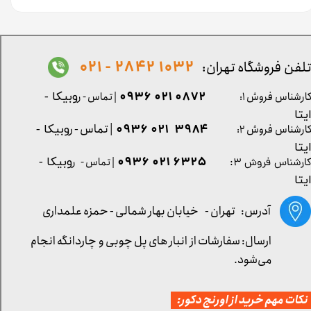
1032 2842 - 021
لفن فروشگاه تهران:
0872 021 0936
ارشناس فروش ۱:
| تماس - ر
وبیکا -
یتا
| تماس - ر
۳۹۸۴ ۰۲۱ ۰۹۳۶
ارشناس فروش ۲:
وبیکا -
یتا
۶۳۲۵ ۰۲۱ ۰۹۳۶
| تماس - ر
وبیکا -
ارشناس فروش ۳:
یتا
آدرس: تهران -
خیابان بهار شمالی - حمزه علمداری
ارسال: سفارشات از انبار های پل چوبی و چاردانگه انجام
می‌شود.
کات مهم خرید از اورنج دکور: