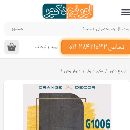
حساب کاربری من
تغییر گذر واژه
جستجو
سفارشات
ورود
/
ثبت نام
۰
خروج از حساب کاربری
اورنج دکور
دکور دیوار
دیوارپوش
دیوارپوش ماربل شیت پی وی سی رنگ طوسی کد G100۶