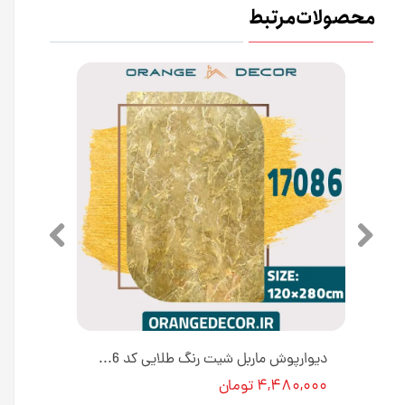
محصولات مرتبط
دیوارپوش ماربل شیت پی وی سی کد 17135 طرح آتشی [انبار تهران]
دیوارپوش ماربل شیت رنگ طلایی کد 17086 [انبار تهران]
۴,۴۸۰,۰۰۰ تومان