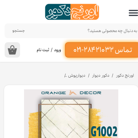
حساب کاربری من
تغییر گذر واژه
جستجو
سفارشات
ورود
/
ثبت نام
۰
خروج از حساب کاربری
اورنج دکور
دکور دیوار
دیوارپوش
دیوارپوش ماربل شیت پی وی سی رنگ شیری کد G100۲