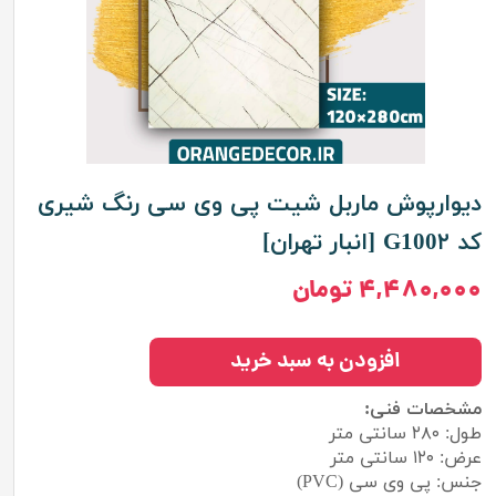
دیوارپوش ماربل شیت پی وی سی رنگ شیری
کد G100۲ [انبار تهران]
۴,۴۸۰,۰۰۰ تومان
افزودن به سبد خرید
مشخصات فنی:
طول: ۲۸۰ سانتی متر
عرض: ۱۲۰ سانتی متر
جنس: پی وی سی (PVC)