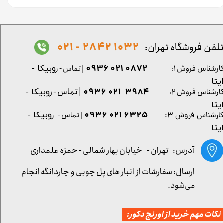
1032 2842 - 021
لفن فروشگاه تهران:
0872 021 0936
ارشناس فروش ۱:
| تماس - ر
وبیکا -
یتا
| تماس - ر
۳۹۸۴ ۰۲۱ ۰۹۳۶
ارشناس فروش ۲:
وبیکا -
یتا
۶۳۲۵ ۰۲۱ ۰۹۳۶
| تماس - ر
وبیکا -
ارشناس فروش ۳:
یتا
آدرس: تهران -
خیابان بهار شمالی - حمزه علمداری
ارسال: سفارشات از انبار های پل چوبی و چاردانگه انجام
می‌شود.
کات مهم خرید از اورنج دکور: