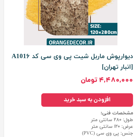
دیوارپوش ماربل شیت پی وی سی کد A101۶
[انبار تهران]
۴,۴۸۰,۰۰۰ تومان
افزودن به سبد خرید
مشخصات فنی:
طول: ۲۸۰ سانتی متر
عرض: ۱۲۰ سانتی متر
جنس: پی وی سی (PVC)