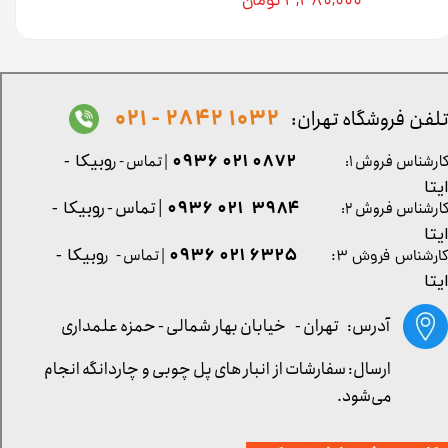
۴,۴۸۰,۰۰۰ تومان
1032 2842 - 021
لفن فروشگاه تهران:
0872 021 0936
ارشناس فروش ۱:
| تماس - ر
وبیکا -
یتا
| تماس - ر
۳۹۸۴ ۰۲۱ ۰۹۳۶
ارشناس فروش ۲:
وبیکا -
یتا
۶۳۲۵ ۰۲۱ ۰۹۳۶
| تماس - ر
وبیکا -
ارشناس فروش ۳:
یتا
آدرس: تهران -
خیابان بهار شمالی - حمزه علمداری
ارسال: سفارشات از انبار های پل چوبی و چاردانگه انجام
می‌شود.