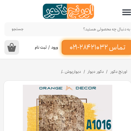
حساب کاربری من
تغییر گذر واژه
جستجو
سفارشات
ورود
/
ثبت نام
۰
خروج از حساب کاربری
اورنج دکور
دکور دیوار
دیوارپوش
دیوارپوش ماربل شیت پی وی سی کد A101۶ [انبار تهران]