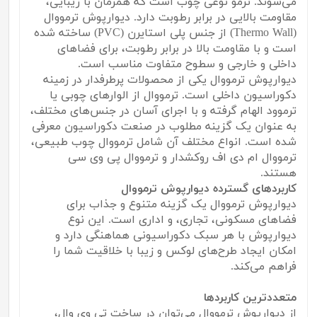
می‌شوند. ترمو نوعی چوب است که همزمان با زیبایی،
مقاومت بالایی در برابر رطوبت دارد. دیوارپوش ترمووال
(Thermo Wall) از جنس پلی استایرن (PVC) ساخته شده
است و با مقاومت بالا در برابر رطوبت، برای فضاهای
داخلی و خارجی و سطوح متفاوت مناسب است.
دیوارپوش ترمووال یکی از محصولات پرطرفدار در زمینه
دکوراسیون داخلی است. ترمووال از الوارهای چوبی یا
ترموود الهام گرفته و با اجرای آسان در جنس‌های مختلف،
به عنوان یک گزینه مطلوب در صنعت دکوراسیون معرفی
شده است. انواع مختلف آن شامل ترمووال چوب طبیعی،
ترمووال ام دی اف روکشدار و ترمووال پی وی سی
هستند.
کاربردهای گسترده دیوارپوش ترمووال
دیوارپوش ترمووال یک گزینه متنوع و جذاب برای
فضاهای مسکونی، تجاری، و اداری است. این نوع
دیوارپوش با هر سبک دکوراسیونی هماهنگی دارد و
امکان ایجاد طرح‌های لوکس و زیبا با خلاقیت شما را
فراهم می‌کند.
متعددترین کاربردها
از دیوارپوش ترمووال می‌توان در ساخت تی وی وال،