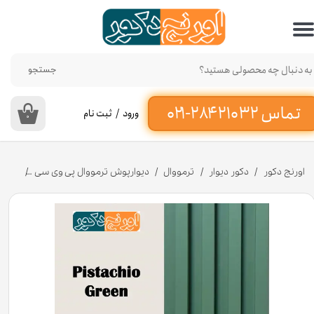
حساب کاربری من
تغییر گذر واژه
جستجو
سفارشات
ورود
/
ثبت نام
۰
خروج از حساب کاربری
اورنج دکور
دکور دیوار
ترمووال
دیوارپوش ترمووال پی وی سی
ترمولای