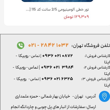
نور خطی آلومینیومی 1/6 سانت کد 121 [انبار تهران]
نور خطی آلومینیومی 2/5 سانت کد 115 [انبار تهران]
۱۲۹,۳۰۹ تومان
1032 2842 - 021
لفن فروشگاه تهران:
0872 021 0936
ارشناس فروش ۱:
| تماس - ر
وبیکا -
یتا
| تماس - ر
۳۹۸۴ ۰۲۱ ۰۹۳۶
ارشناس فروش ۲:
وبیکا -
یتا
۶۳۲۵ ۰۲۱ ۰۹۳۶
| تماس - ر
وبیکا -
ارشناس فروش ۳:
یتا
آدرس: تهران -
خیابان بهار شمالی - حمزه علمداری
ارسال: سفارشات از انبار های پل چوبی و چاردانگه انجام