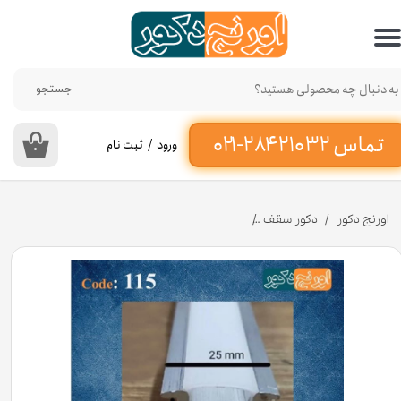
حساب کاربری من
تغییر گذر واژه
جستجو
سفارشات
ورود
/
ثبت نام
۰
خروج از حساب کاربری
اورنج دکور
دکور سقف
نور خطی آلومینیومی 2/5 سانت کد 115 [انبار تهران]