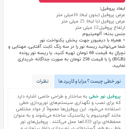
ابعاد پروفیل:
عرض پروفیل (بدون لبه): 16میلی متر
عرض پروفیل (با لبه): 25 میلی متر
ارتفاع پروفیل:12 میلی متر
جنس بدنه: آلومینیوم
+ همراه با دیفیوزر جهت پخش یکنواخت نور
شما می‌توانید ریسه نور را در سه رنگ ثابت آفتابی، مهتابی و
نچرال به قیمت 60 تومان تهیه کنید، یا ریسه نور رونده
(RGB) را با قیمت 250 تومان به صورت جداگانه خریداری
نمایید.
نور خطی چیست ؟ مزایا و کاربرد ها
نظرات
پروفیل نور خطی
به ساختار و طراحی خاصی اشاره دارد
که برای نصب و نگهداری سیستم‌های نورپردازی خطی
استفاده می‌شود. این پروفیل‌ها معمولاً از مواد مختلفی
مانند آلومینیوم یا پلاستیک ساخته می‌شوند و به عنوان
محفظه‌ای برای LEDها عمل می‌کنند . پروفیل‌های نور
خطی به طور گسترده‌ای در نورپردازی داخلی، تجاری و