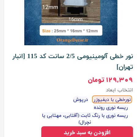
نور خطی آلومینیومی 2/5 سانت کد 115 [انبار
تهران]
۱۲۹,۳۰۹ تومان
انتخاب ابعاد
نورخطی با دیفیوزر
درپوش
ریسه نوری رونده
ریسه نوری با رنگ ثابت (آفتابی، مهتابی یا
نچرال)
افزودن به سبد خرید