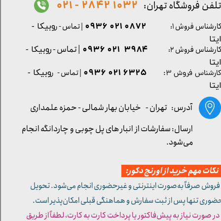
1032 2842 - 021
لفن فروشگاه تهران:
0872 021 0936
ارشناس فروش ۱:
| تماس - ر
وبیکا -
یتا
| تماس - ر
۳۹۸۴ ۰۲۱ ۰۹۳۶
ارشناس فروش ۲:
وبیکا -
یتا
۶۳۲۵ ۰۲۱ ۰۹۳۶
| تماس - ر
وبیکا -
ارشناس فروش ۳:
یتا
آدرس: تهران -
خیابان بهار شمالی - حمزه علمداری
ارسال: سفارشات از انبار های پل چوبی و چاردانگه انجام
می‌شود.
کات مهم خرید از اورنج دکور:
 فروش صرفاً به‌صورت اینترنتی و غیرحضوری انجام می‌شود. تحویل
ضوری تنها پس از ثبت سفارش و هماهنگی قبلی امکان‌پذیر است.
 در صورت نیاز به پیش‌فاکتور یا پرداخت کارت به کارت، لطفاً از طریق