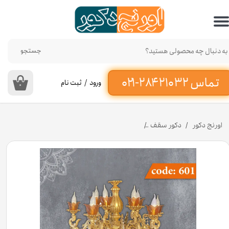
حساب کاربری من
تغییر گذر واژه
جستجو
سفارشات
ورود
/
ثبت نام
۰
خروج از حساب کاربری
اورنج دکور
دکور سقف
لوستر 5 شاخه (10 شعله) پر کار کد 601 جنس پلی استایرن