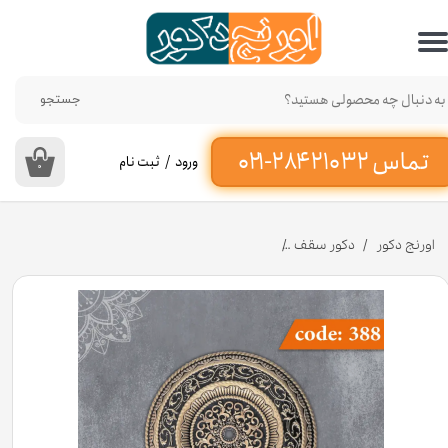
حساب کاربری من
تغییر گذر واژه
جستجو
سفارشات
ورود
/
ثبت نام
۰
خروج از حساب کاربری
اورنج دکور
دکور سقف
دایره 75 سانت کد 388 جنس پلی استایرن [انبار اصفهان]