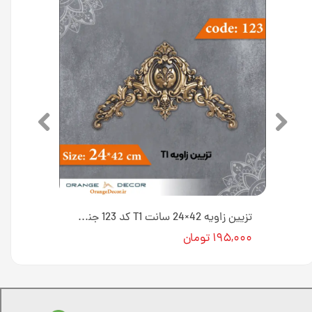
مثلثی کوچک 10×17 سانت L1 کد 131 جنس پلی استایرن [انبار اصفهان]
تزیین زاویه 42×24 سانت T1 کد 123 جنس پلی استایرن [انبار اصفهان]
۱۹۵,۰۰۰ تومان