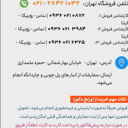
1032 2842 - 021
لفن فروشگاه تهران:
0872 021 0936
ارشناس فروش ۱:
| تماس - ر
وبیکا -
یتا
| تماس - ر
۳۹۸۴ ۰۲۱ ۰۹۳۶
ارشناس فروش ۲:
وبیکا -
یتا
۶۳۲۵ ۰۲۱ ۰۹۳۶
| تماس - ر
وبیکا -
ارشناس فروش ۳:
یتا
آدرس: تهران -
خیابان بهار شمالی - حمزه علمداری
ارسال: سفارشات از انبار های پل چوبی و چاردانگه انجام
می‌شود.
کات مهم خرید از اورنج دکور:
 فروش صرفاً به‌صورت اینترنتی و غیرحضوری انجام می‌شود. تحویل
ضوری تنها پس از ثبت سفارش و هماهنگی قبلی امکان‌پذیر است.
 در صورت نیاز به پیش‌فاکتور یا پرداخت کارت به کارت، لطفاً از طریق