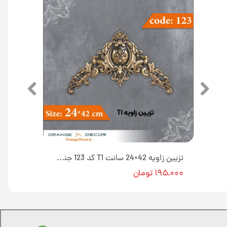
مثلثی کوچک 10×17 سانت L1 کد 131 جنس پلی استایرن [انبار اصفهان]
تزیین زاویه 42×24 سانت T1 کد 123 جنس پلی استایرن [انبار اصفهان]
۱۹۵,۰۰۰ تومان