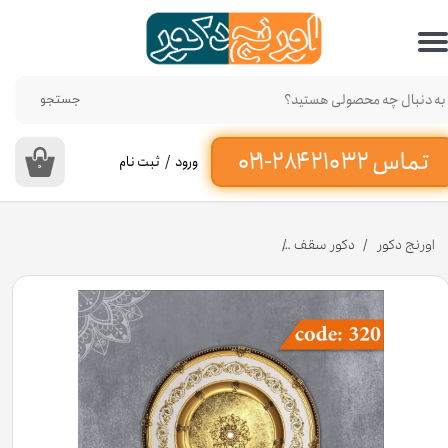
حساب کاربری من
تغییر گذر واژه
جستجو
سفارشات
ورود
/
ثبت نام
۰
خروج از حساب کاربری
اورنج دکور
دکور سقف
دایره 120 سانت حلقه دار کد 320 جنس پلی استایرن [انبار اصفهان]