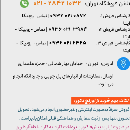
1032 2842 - 021
لفن فروشگاه تهران:
0872 021 0936
ارشناس فروش ۱:
| تماس - ر
وبیکا -
یتا
| تماس - ر
۳۹۸۴ ۰۲۱ ۰۹۳۶
ارشناس فروش ۲:
وبیکا -
یتا
۶۳۲۵ ۰۲۱ ۰۹۳۶
| تماس - ر
وبیکا -
ارشناس فروش ۳:
یتا
آدرس: تهران -
خیابان بهار شمالی - حمزه علمداری
ارسال: سفارشات از انبار های پل چوبی و چاردانگه انجام
می‌شود.
کات مهم خرید از اورنج دکور:
 فروش صرفاً به‌صورت اینترنتی و غیرحضوری انجام می‌شود. تحویل
ضوری تنها پس از ثبت سفارش و هماهنگی قبلی امکان‌پذیر است.
 در صورت نیاز به پیش‌فاکتور یا پرداخت کارت به کارت، لطفاً از طریق