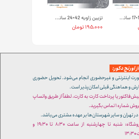
مثلثی کوچک 10×17 سانت L1 کد 131 جنس پلی استایرن [انبار اصفهان]
تزیین زاویه 42×24 سانت T1 کد 123 جنس پلی استایرن [انبار اصفهان]
۱۹۵,۰۰۰ تومان
 اورنج دکور:
ورت اینترنتی و غیرحضوری انجام می‌شود. تحویل حضوری
ارش و هماهنگی قبلی امکان‌پذیر است.
پیش‌فاکتور یا پرداخت کارت به کارت، لطفاً از طریق واتساپ
ره ۱ تماس بگیرید.
در تهران و سایر شهرستان‌ها بر عهده مشتری می‌باشد.
- ساعات کاری فروشگاه: شنبه تا چهارشنبه از ساعت ۸:۳۰ تا ۱۹:۳۰ و
۱۳