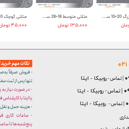
گل کاجی بزرگ 20×10 سانت L3 کد 169 جنس پلی استایرن [انبار اصفهان]
مثلثی متوسط 18×28 سانت T3 کد 134 جنس پلی استایرن [انبار اصفهان]
۱۳۵,۰۰۰ تومان
۴۵,۰۰۰ تومان
نکات مهم خرید از
- فروش صرفاً به‌ص
| تماس - ر
وبیکا - ایتا
تنها پس از ثبت سف
- در صورت نیاز به 
| تماس - ر
وبیکا - ایتا
یا ایتا با کارشناس فروش شما
| تماس - ر
وبیکا - ایتا
- هزینه حمل و نقل 
داری
پنج‌شنبه‌ها تا ساعت :۳۰​​​​​​​