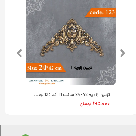
مثلثی کوچک 10×17 سانت L1 کد 131 جنس پلی استایرن [انبار اصفهان]
تزیین زاویه 42×24 سانت T1 کد 123 جنس پلی استایرن [انبار اصفهان]
۱۹۵,۰۰۰ تومان