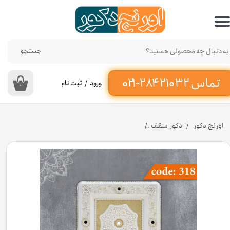
حساب کاربری من
تغییر گذر واژه
جستجو
سفارشات
ورود
/
ثبت نام
۰
خروج از حساب کاربری
اورنج دکور
دکور سقف
مربع 110 سانت نورا کد 318 جنس پلی استایرن [انبار اصفهان]