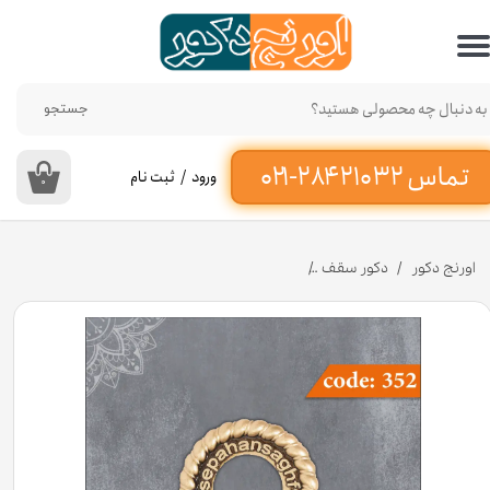
حساب کاربری من
تغییر گذر واژه
جستجو
سفارشات
ورود
/
ثبت نام
۰
خروج از حساب کاربری
اورنج دکور
دکور سقف
حلقه 6 سانت کد 352 جنس پلی استایرن [انبار اصفهان]