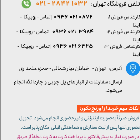
1032 2842 - 021
لفن فروشگاه تهران:
0872 021 0936
ارشناس فروش ۱:
| تماس - ر
وبیکا -
یتا
| تماس - ر
۳۹۸۴ ۰۲۱ ۰۹۳۶
ارشناس فروش ۲:
وبیکا -
یتا
۶۳۲۵ ۰۲۱ ۰۹۳۶
| تماس - ر
وبیکا -
ارشناس فروش ۳:
یتا
آدرس: تهران -
خیابان بهار شمالی - حمزه علمداری
ارسال: سفارشات از انبار های پل چوبی و چاردانگه انجام
می‌شود.
کات مهم خرید از اورنج دکور:
 فروش صرفاً به‌صورت اینترنتی و غیرحضوری انجام می‌شود. تحویل
ضوری تنها پس از ثبت سفارش و هماهنگی قبلی امکان‌پذیر است.
 در صورت نیاز به پیش‌فاکتور یا پرداخت کارت به کارت، لطفاً از طریق