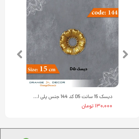
حلقه 15 سانت کد 119 جنس پلی استایرن [انبار اصفهان]
دیسک 15 سانت D5 کد 144 جنس پلی استایرن [انبار اصفهان]
۱۳۰,۰۰۰ تومان