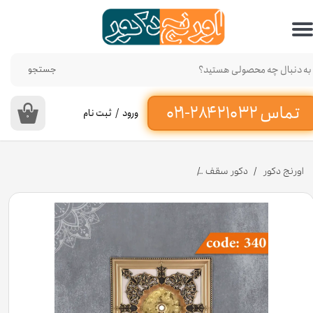
حساب کاربری من
تغییر گذر واژه
جستجو
سفارشات
ورود
/
ثبت نام
۰
خروج از حساب کاربری
اورنج دکور
دکور سقف
مربع 90 سانت تارا کد 340 جنس پلی استایرن [انبار اصفهان]