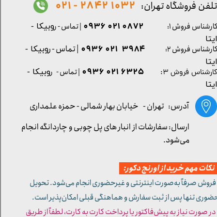
1032 2842 - 021
لفن فروشگاه تهران:
0872 021 0936
ارشناس فروش ۱:
| تماس - ر
وبیکا -
یتا
| تماس - ر
۳۹۸۴ ۰۲۱ ۰۹۳۶
ارشناس فروش ۲:
وبیکا -
یتا
۶۳۲۵ ۰۲۱ ۰۹۳۶
| تماس - ر
وبیکا -
ارشناس فروش ۳:
یتا
آدرس: تهران -
خیابان بهار شمالی - حمزه علمداری
ارسال: سفارشات از انبار های پل چوبی و چاردانگه انجام
می‌شود.
کات مهم خرید از اورنج دکور:
 فروش صرفاً به‌صورت اینترنتی و غیرحضوری انجام می‌شود. تحویل
ضوری تنها پس از ثبت سفارش و هماهنگی قبلی امکان‌پذیر است.
 در صورت نیاز به پیش‌فاکتور یا پرداخت کارت به کارت، لطفاً از طریق