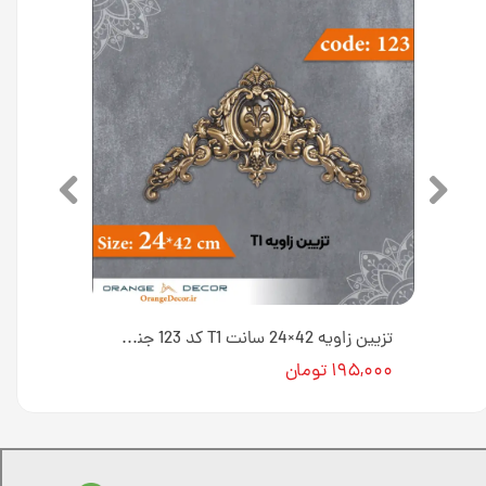
مثلثی کوچک 10×17 سانت L1 کد 131 جنس پلی استایرن [انبار اصفهان]
تزیین زاویه 42×24 سانت T1 کد 123 جنس پلی استایرن [انبار اصفهان]
۱۹۵,۰۰۰ تومان