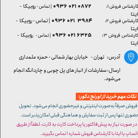
0872 021 0936
ارشناس فروش ۱:
| تماس - ر
وبیکا -
یتا
| تماس - ر
۳۹۸۴ ۰۲۱ ۰۹۳۶
ارشناس فروش ۲:
وبیکا -
یتا
۶۳۲۵ ۰۲۱ ۰۹۳۶
| تماس - ر
وبیکا -
ارشناس فروش ۳:
یتا
آدرس: تهران -
خیابان بهار شمالی - حمزه علمداری
ارسال: سفارشات از انبار های پل چوبی و چاردانگه انجام
می‌شود.
کات مهم خرید از اورنج دکور:
 فروش صرفاً به‌صورت اینترنتی و غیرحضوری انجام می‌شود. تحویل
ضوری تنها پس از ثبت سفارش و هماهنگی قبلی امکان‌پذیر است.
 در صورت نیاز به پیش‌فاکتور یا پرداخت کارت به کارت، لطفاً از طریق
تساپ یا ایتا با کارشناس فروش شماره ۱ تماس بگیرید.