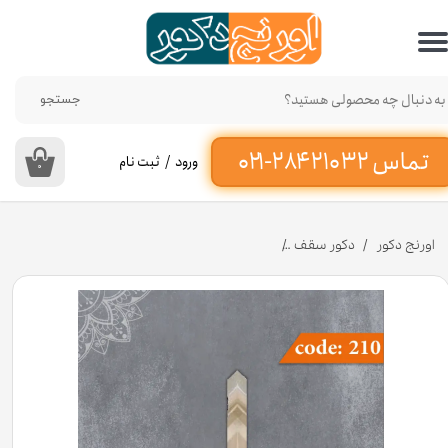
حساب کاربری من
تغییر گذر واژه
جستجو
سفارشات
ورود
/
ثبت نام
۰
خروج از حساب کاربری
اورنج دکور
دکور سقف
زاویه بیرونی 10 سانت L22 کد 210 جنس پلی استایرن [انبار اصفهان]