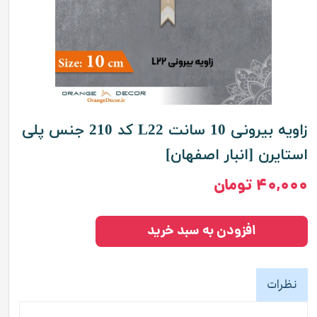
زاویه بیرونی 10 سانت L22 کد 210 جنس پلی
استایرن [انبار اصفهان]
۴۰,۰۰۰ تومان
افزودن به سبد خرید
نظرات