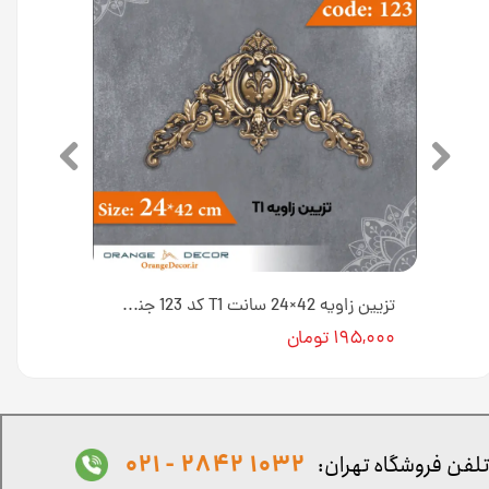
مثلثی کوچک 10×17 سانت L1 کد 131 جنس پلی استایرن [انبار اصفهان]
تزیین زاویه 42×24 سانت T1 کد 123 جنس پلی استایرن [انبار اصفهان]
۱۹۵,۰۰۰ تومان
1032 2842 - 021
لفن فروشگاه تهران: