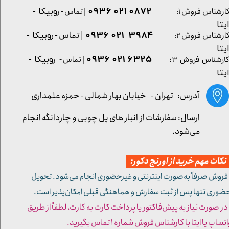
0872 021 0936
ارشناس فروش ۱:
| تماس - ر
وبیکا -
یتا
| تماس - ر
۳۹۸۴ ۰۲۱ ۰۹۳۶
ارشناس فروش ۲:
وبیکا -
یتا
۶۳۲۵ ۰۲۱ ۰۹۳۶
| تماس - ر
وبیکا -
ارشناس فروش ۳:
یتا
آدرس: تهران -
خیابان بهار شمالی - حمزه علمداری
ارسال: سفارشات از انبار های پل چوبی و چاردانگه انجام
می‌شود.
کات مهم خرید از اورنج دکور:
 فروش صرفاً به‌صورت اینترنتی و غیرحضوری انجام می‌شود. تحویل
ضوری تنها پس از ثبت سفارش و هماهنگی قبلی امکان‌پذیر است.
 در صورت نیاز به پیش‌فاکتور یا پرداخت کارت به کارت، لطفاً از طریق
تساپ یا ایتا با کارشناس فروش شماره ۱ تماس بگیرید.