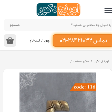
حساب کاربری من
تغییر گذر واژه
جستجو
سفارشات
ورود
/
ثبت نام
۰
خروج از حساب کاربری
اورنج دکور
دکور سقف
زاویه 90 درجه گل رز کد 116 جنس پلی استایرن [انبار اصفهان]