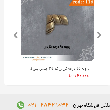
تزیین زاویه 42×24 سانت T1 کد 123 جنس پلی استایرن [انبار اصفهان]
زاویه 90 درجه گل رز کد 116 جنس پلی استایرن [انبار اصفهان]
۲۰,۰۰۰ تومان
1032 2842 - 021
لفن فروشگاه تهران: