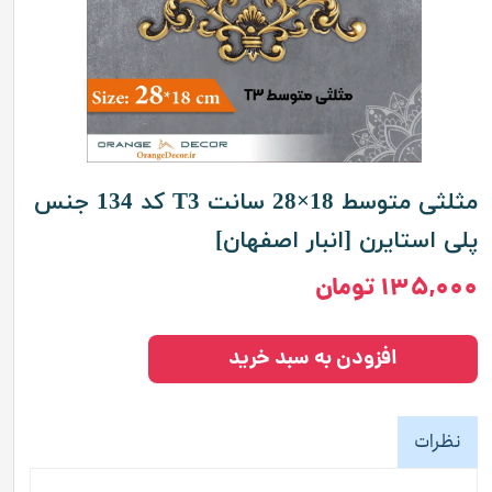
مثلثی متوسط 18×28 سانت T3 کد 134 جنس
پلی استایرن [انبار اصفهان]
۱۳۵,۰۰۰ تومان
افزودن به سبد خرید
نظرات