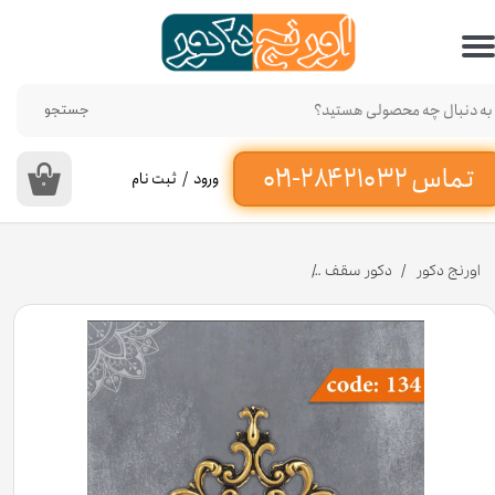
حساب کاربری من
تغییر گذر واژه
جستجو
سفارشات
ورود
/
ثبت نام
۰
خروج از حساب کاربری
اورنج دکور
دکور سقف
مثلثی متوسط 18×28 سانت T3 کد 134 جنس پلی استایرن [انبار اصفهان]