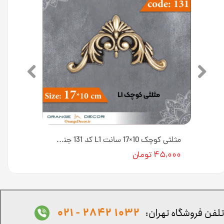
مثلثی متوسط 18×28 سانت T3 کد 134 جنس پلی استایرن [انبار اصفهان]
مثلثی کوچک 10×17 سانت L1 کد 131 جنس پلی استایرن [انبار اصفهان]
۴۵,۰۰۰ تومان
1032 2842 - 021
لفن فروشگاه تهران: