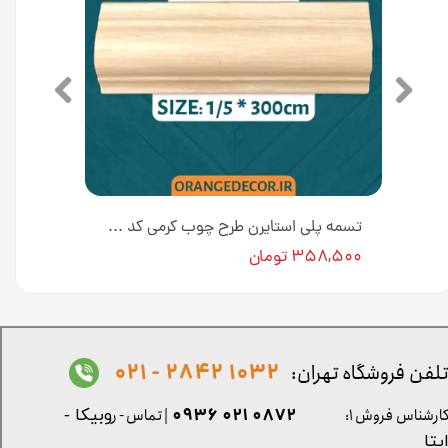
تسمه پلی استایرن طرح طلایی کد ۹۳۳-Fi8 عرض ۱/۵ سانت [انبار تهران]
تسمه پلی استایرن طرح چوب کرمی کد ۱۰۲-Fi8 عرض ۱/۵ سانت [انبار تهران]
۳۵۸,۵۰۰ تومان
1032 2842 - 021
لفن فروشگاه تهران:
0872 021 0936
ارشناس فروش ۱:
| تماس - ر
وبیکا -
یتا