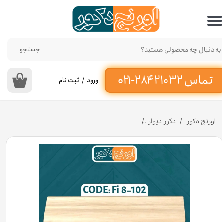
حساب کاربری من
تغییر گذر واژه
جستجو
سفارشات
ورود
/
ثبت نام
۰
خروج از حساب کاربری
اورنج دکور
دکور دیوار
تسمه پلی استایرن طرح چوب کرمی کد ۱۰۲-Fi8 عرض ۱/۵ سانت [انبار تهران]