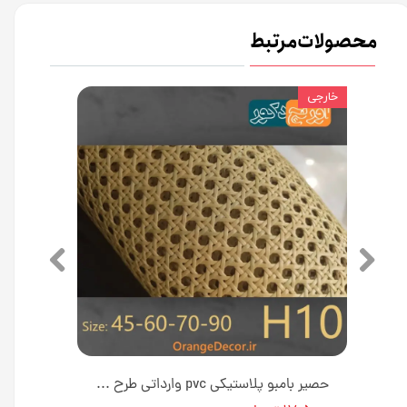
محصولات مرتبط
خارجی
حصیر بامبو چوبی طرح لانه زنبوری در عرض 45 تا 90 سانتی متر کد H11 [انبار تهران]
حصیر بامبو پلاستیکی pvc وارداتی طرح لانه زنبوری در عرض 45 تا 90 سانتی متر کد H10 [انبار تهران]