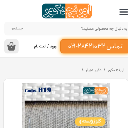
حساب کاربری من
تغییر گذر واژه
جستجو
سفارشات
ورود
/
ثبت نام
۰
خروج از حساب کاربری
اورنج دکور
دکور دیوار
حصیر بامبو چوبی بافت طرح بسته در عرض 45 تا 90 سانتی متر کد H19 [انبار تهران]