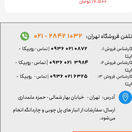
۱۷,۵۰۰ تومان
1032 2842 - 021
لفن فروشگاه تهران:
0872 021 0936
ارشناس فروش ۱:
| تماس - ر
وبیکا -
یتا
| تماس - ر
۳۹۸۴ ۰۲۱ ۰۹۳۶
ارشناس فروش ۲:
وبیکا -
یتا
۶۳۲۵ ۰۲۱ ۰۹۳۶
| تماس - ر
وبیکا -
ارشناس فروش ۳:
یتا
آدرس: تهران -
خیابان بهار شمالی - حمزه علمداری
ارسال: سفارشات از انبار های پل چوبی و چاردانگه انجام
می‌شود.