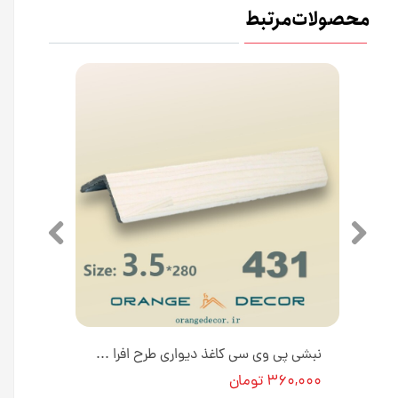
محصولات مرتبط
نبشی پی وی سی دیوار طرح چوب مشکی 3.5 سانتی متر کد 414 [انبار تهران]
نبشی پی وی سی کاغذ دیواری طرح افرا 3.5 سانتی متر کد 431 [انبار تهران]
۳۶۰,۰۰۰ تومان