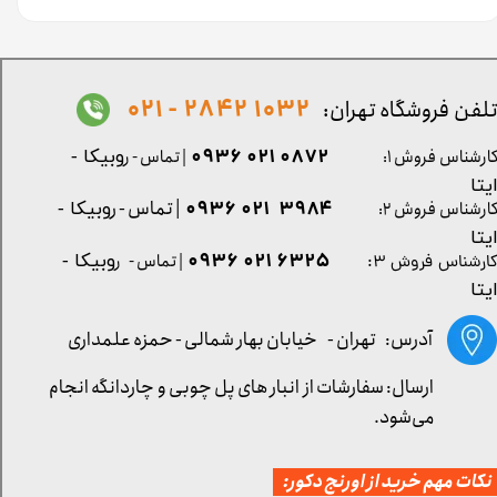
1032 2842 - 021
لفن فروشگاه تهران:
0872 021 0936
ارشناس فروش ۱:
| تماس - ر
وبیکا -
یتا
| تماس - ر
۳۹۸۴ ۰۲۱ ۰۹۳۶
ارشناس فروش ۲:
وبیکا -
یتا
۶۳۲۵ ۰۲۱ ۰۹۳۶
| تماس - ر
وبیکا -
ارشناس فروش ۳:
یتا
آدرس: تهران -
خیابان بهار شمالی - حمزه علمداری
ارسال: سفارشات از انبار های پل چوبی و چاردانگه انجام
می‌شود.
کات مهم خرید از اورنج دکور: