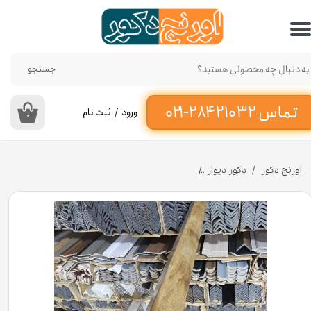
حساب کاربری من
تغییر گذر واژه
جستجو
سفارشات
ورود
/
ثبت نام
۰
خروج از حساب کاربری
اورنج دکور
دکور دیوار
نبشی پی وی سی رنگ چوب روشن 2/5 سانتی متر کد N20 [انبار تهران]