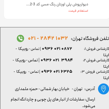
دیوارپوش پلی اورتان رنگ طوسی روشن کد W002-1 ابعاد 110*37 سانت
دیوارپوش پلی اورتان رنگ مسی کد W002-3 ابعاد 110*37 سانت
استعلام قیمت
1032 2842 - 021
لفن فروشگاه تهران:
0872 021 0936
ارشناس فروش ۱:
| تماس - ر
وبیکا -
یتا
| تماس - ر
۳۹۸۴ ۰۲۱ ۰۹۳۶
ارشناس فروش ۲:
وبیکا -
یتا
۶۳۲۵ ۰۲۱ ۰۹۳۶
| تماس - ر
وبیکا -
ارشناس فروش ۳:
یتا
آدرس: تهران -
خیابان بهار شمالی - حمزه علمداری
ارسال: سفارشات از انبار های پل چوبی و چاردانگه انجام
می‌شود.