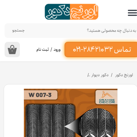
حساب کاربری من
تغییر گذر واژه
جستجو
سفارشات
ورود
/
ثبت نام
۰
خروج از حساب کاربری
اورنج دکور
دکور دیوار
دیوارپوش پلی اورتان طرح دار مشکی کد W007-3 ابعاد 92*18 سانت