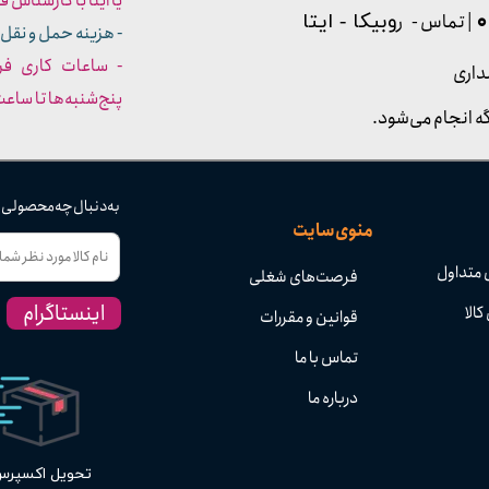
یا ایتا با کارشناس فروش شما
| تماس - ر
وبیکا - ایتا
- هزینه حمل و نقل 
داری
پنج‌شنبه‌ها تا ساعت :۳۰​​​​​​​
ه انجام می‌شود.
به دنبال چه محصولی
منوی سایت
 متداول
فرصت‌های شغلی
اینستاگرام
کالا
قوانین و مقررات
تماس با ما
درباره ما
تحویل اکسپر