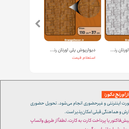
دیوارپوش پلی اورتان رنگ طوسی روشن کد W002-1 ابعاد 110*37 سانت
دیوارپوش پلی اورتان رنگ مسی کد W002-3 ابعاد 110*37 سانت
استعلام قیمت
 اورنج دکور:
ورت اینترنتی و غیرحضوری انجام می‌شود. تحویل حضوری
ارش و هماهنگی قبلی امکان‌پذیر است.
پیش‌فاکتور یا پرداخت کارت به کارت، لطفاً از طریق واتساپ