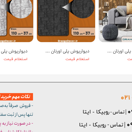
دیوارپوش پلی اورتان طرح چوب کد W008-2 ابعاد 100*50 سانت
دیوارپوش پلی اورتان طرح سنگ رنگ طوسی تیره کد W002-2 ابعاد 110*37 سانت
مت
استعلام قیمت
استعلام قیمت
نکات مهم خرید از
- فروش صرفاً به‌ص
| تماس - ر
وبیکا - ایتا
تنها پس از ثبت سف
- در صورت نیاز به 
| تماس - ر
وبیکا - ایتا