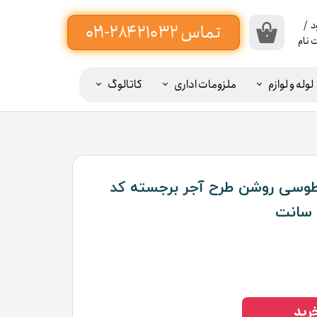
د
/
۰
 نام
اب
بری
لوله و لوازم
ملزومات اداری
کاتالوگ
ن
یبه پرده ۲۰ سانت -----
ییر
ذر
اژه
 طوسی روشن طرح آجر برجسته کد
ات
وج
ز
اب
بری
رید