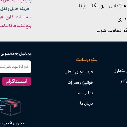
یا ایتا با کارشناس فروش شما
| تماس - ر
وبیکا - ایتا
- هزینه حمل و نقل 
داری
پنج‌شنبه‌ها تا ساعت :۳۰​​​​​​​
ه انجام می‌شود.
به دنبال چه محصولی
منوی سایت
 متداول
فرصت‌های شغلی
اینستاگرام
کالا
قوانین و مقررات
تماس با ما
درباره ما
تحویل اکسپر