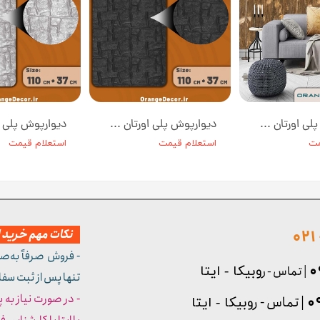
دیوارپوش پلی اورتان طرح چوب کد W008-2 ابعاد 100*50 سانت
دیوارپوش پلی اورتان طرح سنگ رنگ طوسی تیره کد W002-2 ابعاد 110*37 سانت
مت
استعلام قیمت
استعلام قیمت
نکات مهم خرید از
- فروش صرفاً به‌ص
| تماس - ر
وبیکا - ایتا
تنها پس از ثبت سف
- در صورت نیاز به 
| تماس - ر
وبیکا - ایتا