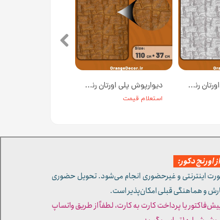
دیوارپوش پلی اورتان رنگ طوسی روشن کد W002-1 ابعاد 110*37 سانت
دیوارپوش پلی اورتان رنگ مسی کد W002-3 ابعاد 110*37 سانت
استعلام قیمت
 اورنج دکور:
ورت اینترنتی و غیرحضوری انجام می‌شود. تحویل حضوری
ارش و هماهنگی قبلی امکان‌پذیر است.
پیش‌فاکتور یا پرداخت کارت به کارت، لطفاً از طریق واتساپ