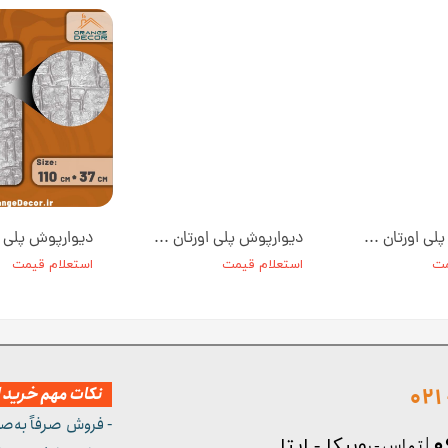
دیوارپوش پلی اورتان طرح چوب کد W008-2 ابعاد 100*50 سانت
دیوارپوش پلی اورتان طرح سنگ رنگ طوسی تیره کد W002-2 ابعاد 110*37 سانت
مت
استعلام قیمت
استعلام قیمت
نکات مهم خرید از
- فروش صرفاً به‌ص
| تماس - ر
وبیکا - ایتا