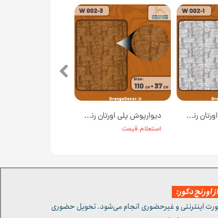
دیوارپوش پلی اورتان رنگ طوسی روشن کد W002-1 ابعاد 110*37 سانت
دیوارپوش پلی اورتان رنگ مسی کد W002-3 ابعاد 110*37 سانت
استعلام قیمت
 اورنج دکور:
ورت اینترنتی و غیرحضوری انجام می‌شود. تحویل حضوری