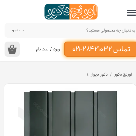
حساب کاربری من
تغییر گذر واژه
جستجو
سفارشات
ورود
/
ثبت نام
۰
خروج از حساب کاربری
اورنج دکور
دکور دیوار
ترمووال پی وی سی مشکی کد GH300 عرض ۲۰ سانت [انبار تهران]