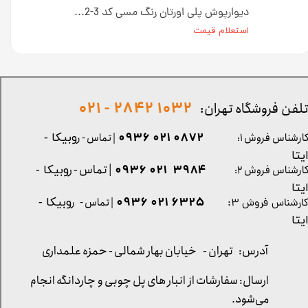
دیوارپوش پلی اورتان رنگ طوسی روشن کد W002-1 ابعاد 110*37 سانت
دیوارپوش پلی اورتان رنگ مسی کد W002-3 ابعاد 110*37 سانت
استعلام قیمت
1032 2842 - 021
لفن فروشگاه تهران:
0872 021 0936
ارشناس فروش ۱:
| تماس - ر
وبیکا -
یتا
| تماس - ر
۳۹۸۴ ۰۲۱ ۰۹۳۶
ارشناس فروش ۲:
وبیکا -
یتا
۶۳۲۵ ۰۲۱ ۰۹۳۶
| تماس - ر
وبیکا -
ارشناس فروش ۳:
یتا
آدرس: تهران -
خیابان بهار شمالی - حمزه علمداری
ارسال: سفارشات از انبار های پل چوبی و چاردانگه انجام
می‌شود.