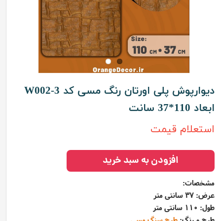
دیوارپوش پلی اورتان رنگ مسی کد W002-3
ابعاد 110*37 سانت
استعلام قیمت
افزودن به سبد خرید
مشخصات:
عرض: 37 سانتی متر
طول: 110 سانتی متر
طرح و رنگ:
طرح سنگ مسی