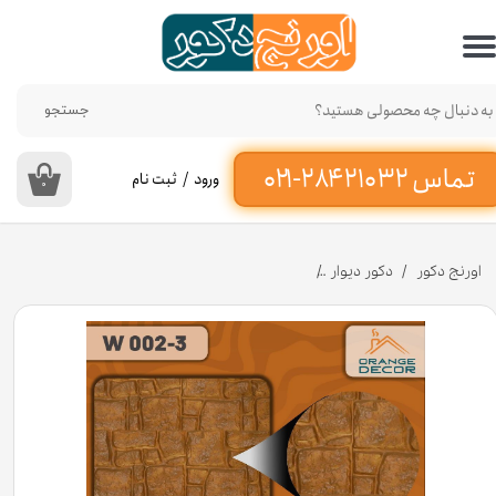
حساب کاربری من
تغییر گذر واژه
جستجو
سفارشات
ورود
/
ثبت نام
۰
خروج از حساب کاربری
اورنج دکور
دکور دیوار
دیوارپوش پلی اورتان رنگ مسی کد W002-3 ابعاد 110*37 سانت