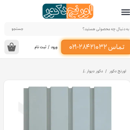
حساب کاربری من
تغییر گذر واژه
جستجو
سفارشات
ورود
/
ثبت نام
۰
خروج از حساب کاربری
اورنج دکور
دکور دیوار
دیوارپوش ترمووال پی وی سی سفید ساده 20 سانت PC9 [انبار تهران]