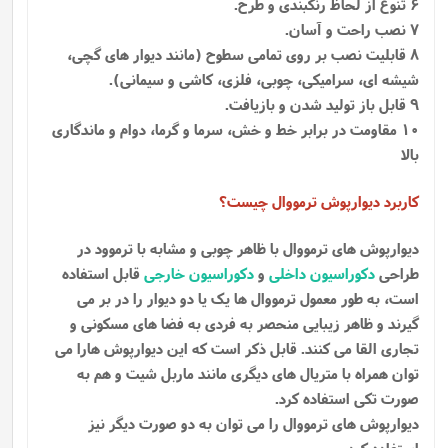
6 تنوع از لحاظ رنگبندی و طرح.
7 نصب راحت و آسان.
8 قابلیت نصب بر روی تمامی سطوح (مانند دیوار های گچی،
شیشه ای، سرامیکی، چوبی، فلزی، کاشی و سیمانی).
9 قابل باز تولید شدن و بازیافت.
10 مقاومت در برابر خط و خش، سرما و گرما، دوام و ماندگاری
بالا
کاربرد دیوارپوش ترمووال چیست؟
دیوارپوش های ترمووال با ظاهر چوبی و مشابه با ترموود در
طراحی
دکوراسیون داخلی
و
دکوراسیون خارجی
قابل استفاده
است، به طور معمول ترمووال ها یک یا دو دیوار را در بر می
گیرند و ظاهر زیبایی منحصر به فردی به فضا های مسکونی و
تجاری القا می کنند. قابل ذکر است که این دیوارپوش هارا می
توان همراه با متریال های دیگری مانند ماربل شیت و هم به
صورت تکی استفاده کرد.
دیوارپوش های ترمووال را می توان به دو صورت دیگر نیز
استفاده کرد.