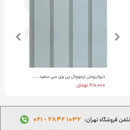
ترمووال پی وی سی مدل سفید رگه خاکستری عرض 20 سانت PC77 [انبار تهران]
دیوارپوش ترمووال پی وی سی سفید ساده 20 سانت PC9 [انبار تهران]
۸۱۰,۰۰۰ تومان
1032 2842 - 021
لفن فروشگاه تهران: