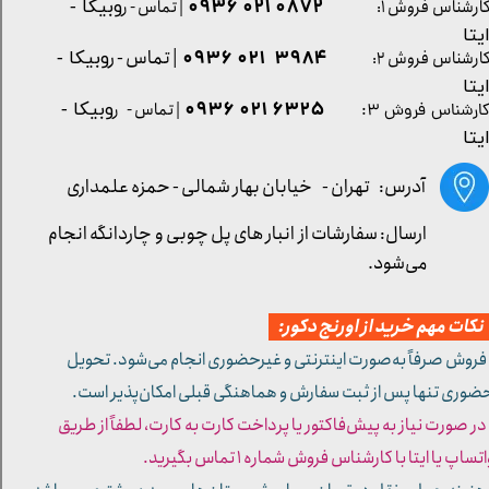
0872 021 0936
ارشناس فروش ۱:
| تماس - ر
وبیکا -
یتا
| تماس - ر
۳۹۸۴ ۰۲۱ ۰۹۳۶
ارشناس فروش ۲:
وبیکا -
یتا
۶۳۲۵ ۰۲۱ ۰۹۳۶
| تماس - ر
وبیکا -
ارشناس فروش ۳:
یتا
آدرس: تهران -
خیابان بهار شمالی - حمزه علمداری
ارسال: سفارشات از انبار های پل چوبی و چاردانگه انجام
می‌شود.
کات مهم خرید از اورنج دکور:
 فروش صرفاً به‌صورت اینترنتی و غیرحضوری انجام می‌شود. تحویل
ضوری تنها پس از ثبت سفارش و هماهنگی قبلی امکان‌پذیر است.
 در صورت نیاز به پیش‌فاکتور یا پرداخت کارت به کارت، لطفاً از طریق
تساپ یا ایتا با کارشناس فروش شماره ۱ تماس بگیرید.