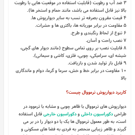
3 ضد آب و رطوبت (قابلیت استفاده در موقعیت هایی با رطوبت
بالا نیز قابل استفاده می باشد، مانند حمام و استخر ها).
4 قیمت مقرون بصرفه تر نسب به سایر دیوارپوش ها.
5 مقاومت در برابر موریانه ها، باکتری ها و حشرات.
6 تنوع از لحاظ رنگبندی و طرح.
7 نصب راحت و آسان.
8 قابلیت نصب بر روی تمامی سطوح (مانند دیوار های گچی،
شیشه ای، سرامیکی، چوبی، فلزی، کاشی و سیمانی).
9 قابل باز تولید شدن و بازیافت.
10 مقاومت در برابر خط و خش، سرما و گرما، دوام و ماندگاری
بالا
کاربرد دیوارپوش ترمووال چیست؟
دیوارپوش های ترمووال با ظاهر چوبی و مشابه با ترموود در
طراحی
دکوراسیون داخلی
و
دکوراسیون خارجی
قابل استفاده
است، به طور معمول ترمووال ها یک یا دو دیوار را در بر می
گیرند و ظاهر زیبایی منحصر به فردی به فضا های مسکونی و