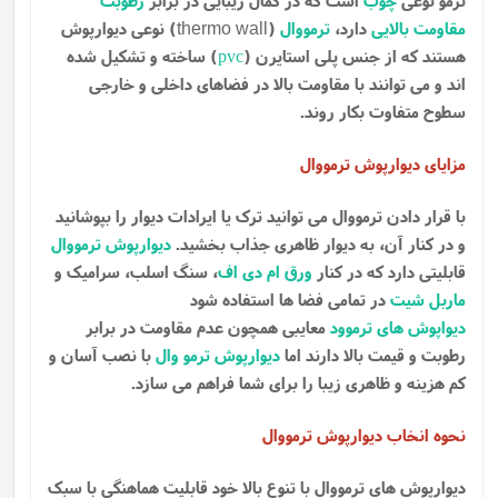
مقاومت بالایی
دارد،
ترمووال
(
) نوعی دیوارپوش
thermo wall
هستند که از جنس پلی استایرن (
pvc
) ساخته و تشکیل شده
اند و می توانند با مقاومت بالا در فضاهای داخلی و خارجی
سطوح متفاوت بکار روند.
مزایای دیوارپوش ترمووال
با قرار دادن ترمووال می توانید ترک یا ایرادات دیوار را بپوشانید
و در کنار آن، به دیوار ظاهری جذاب بخشید.
دیوارپوش ترمووال
قابلیتی دارد که در کنار
ورق ام دی اف
، سنگ اسلب، سرامیک و
ماربل شیت
در تمامی فضا ها استفاده شود
دیواپوش های ترموود
معایبی همچون عدم مقاومت در برابر
رطوبت و قیمت بالا دارند اما
دیوارپوش ترمو وال
با نصب آسان و
کم هزینه و ظاهری زیبا را برای شما فراهم می سازد.
نحوه انخاب دیوارپوش ترمووال
دیوارپوش های ترمووال با تنوع بالا خود قابلیت هماهنگی با سبک