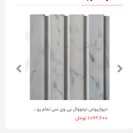
دیوارپوش ترمووال پی وی سی طرح سنگ طوسی 20 سانت کد AT12 [انبار تهران]
دیوارپوش ترمووال پی وی سی تمام روکش طرح سنگ طوسی 20 سانت کد PC2 [انبار تهران]
۱,۰۶۲,۶۰۰ تومان