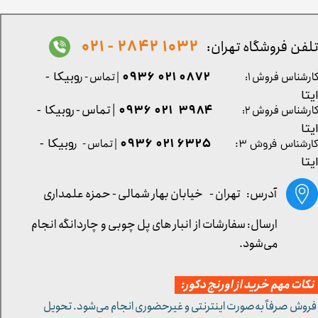
1032 2842 - 021
لفن فروشگاه تهران:
0872 021 0936
ارشناس فروش ۱:
| تماس - ر
وبیکا -
یتا
| تماس - ر
۳۹۸۴ ۰۲۱ ۰۹۳۶
ارشناس فروش ۲:
وبیکا -
یتا
۶۳۲۵ ۰۲۱ ۰۹۳۶
| تماس - ر
وبیکا -
ارشناس فروش ۳:
یتا
آدرس: تهران -
خیابان بهار شمالی - حمزه علمداری
ارسال: سفارشات از انبار های پل چوبی و چاردانگه انجام
می‌شود.
کات مهم خرید از اورنج دکور:
 فروش صرفاً به‌صورت اینترنتی و غیرحضوری انجام می‌شود. تحویل