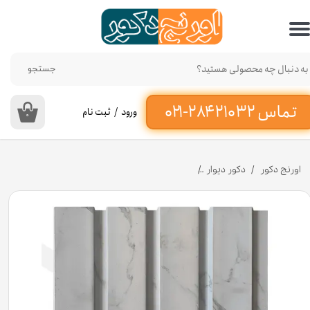
حساب کاربری من
تغییر گذر واژه
جستجو
سفارشات
ورود
/
ثبت نام
۰
خروج از حساب کاربری
اورنج دکور
دکور دیوار
دیوارپوش ترمووال پی وی سی تمام روکش طرح سنگ طوسی 20 سانت کد PC2 