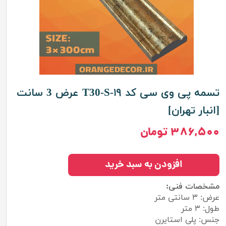
تسمه پی وی سی کد T30-S-۱۹ عرض 3 سانت
[انبار تهران]
۳۸۶,۵۰۰ تومان
افزودن به سبد خرید
مشخصات فنی:
عرض: ۳ سانتی متر
طول: ۳ متر
جنس: پلی استایرن