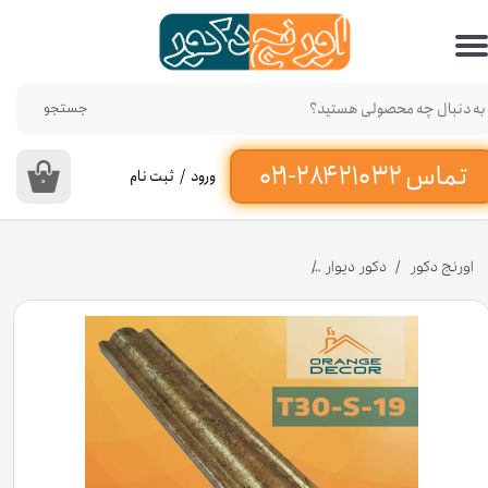
حساب کاربری من
تغییر گذر واژه
جستجو
سفارشات
ورود
/
ثبت نام
۰
خروج از حساب کاربری
اورنج دکور
دکور دیوار
تسمه پی وی سی کد T30-S-۱۹ عرض 3 سانت [انبار تهران]