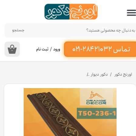
حساب کاربری من
تغییر گذر واژه
جستجو
سفارشات
ورود
/
ثبت نام
۰
خروج از حساب کاربری
اورنج دکور
دکور دیوار
تسمه پی وی سی کد T50-۲۳۶-1 عرض 5 سانت [انبار تهران]