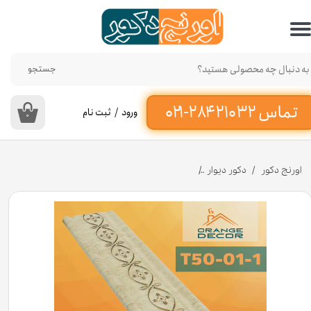
حساب کاربری من
تغییر گذر واژه
جستجو
سفارشات
ورود
/
ثبت نام
۰
خروج از حساب کاربری
اورنج دکور
دکور دیوار
تسمه پی وی سی کد T50-01-1 عرض 5 سانت [انبار تهران]