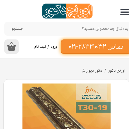
حساب کاربری من
تغییر گذر واژه
جستجو
سفارشات
ورود
/
ثبت نام
۰
خروج از حساب کاربری
اورنج دکور
دکور دیوار
تسمه پی وی سی کد T30-۱۹ عرض ۳ سانت [انبار تهران]