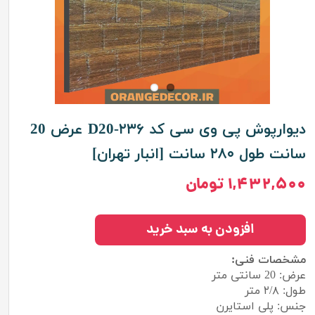
دیوارپوش پی وی سی کد D20-۲۳۶ عرض 20
سانت طول ۲۸۰ سانت [انبار تهران]
۱,۴۳۲,۵۰۰ تومان
افزودن به سبد خرید
مشخصات فنی:
عرض: 20 سانتی متر
طول: ۲/۸ متر
جنس: پلی استایرن