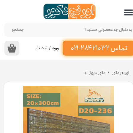
حساب کاربری من
تغییر گذر واژه
جستجو
سفارشات
ورود
/
ثبت نام
۰
خروج از حساب کاربری
اورنج دکور
دکور دیوار
دیوارپوش پی وی سی کد D20-۲۳۶ عرض 20 سانت طول ۲۸۰ سانت [انبار تهران]