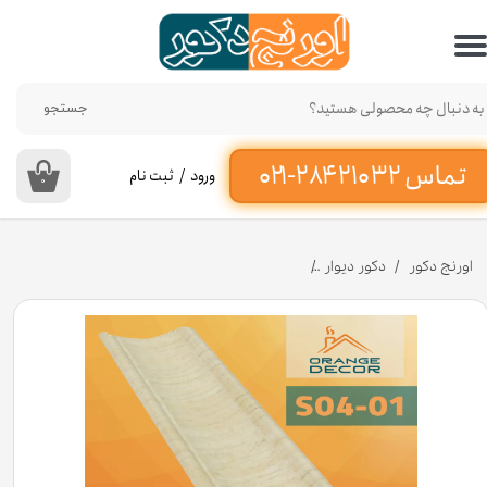
حساب کاربری من
تغییر گذر واژه
جستجو
سفارشات
ورود
/
ثبت نام
۰
خروج از حساب کاربری
اورنج دکور
دکور دیوار
اسکوتی پی وی سی کد S04-01 عرض ۴ سانت [انبار تهران]