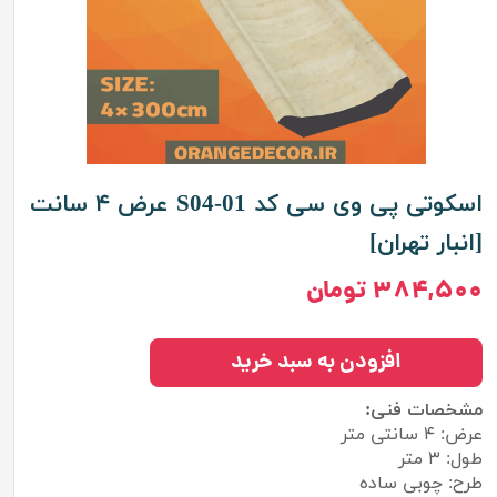
اسکوتی پی وی سی کد S04-01 عرض ۴ سانت
[انبار تهران]
۳۸۴,۵۰۰ تومان
افزودن به سبد خرید
مشخصات فنی:
عرض: ۴ سانتی متر
طول: ۳ متر
طرح: چوبی ساده