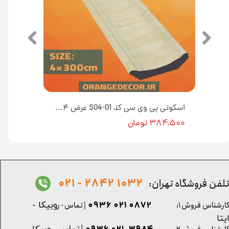
اسکوتی پی وی سی کد S04-۰۲ عرض ۴ سانت [انبار تهران]
اسکوتی پی وی سی کد S04-01 عرض ۴ سانت [انبار تهران]
۳۸۴,۵۰۰ تومان
1032 2842 - 021
لفن فروشگاه تهران:
0872 021 0936
ارشناس فروش ۱:
| تماس - ر
وبیکا -
یتا