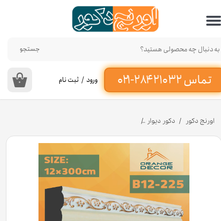
حساب کاربری من
تغییر گذر واژه
جستجو
سفارشات
ورود
/
ثبت نام
۰
خروج از حساب کاربری
اورنج دکور
دکور دیوار
قاب دکوراتیو پلی استایرن عرض ۱۲ سانت کد B12-225 [انبار تهران]