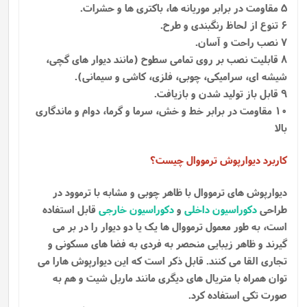
5 مقاومت در برابر موریانه ها، باکتری ها و حشرات.
6 تنوع از لحاظ رنگبندی و طرح.
7 نصب راحت و آسان.
8 قابلیت نصب بر روی تمامی سطوح (مانند دیوار های گچی،
شیشه ای، سرامیکی، چوبی، فلزی، کاشی و سیمانی).
9 قابل باز تولید شدن و بازیافت.
10 مقاومت در برابر خط و خش، سرما و گرما، دوام و ماندگاری
بالا
کاربرد دیوارپوش ترمووال چیست؟
دیوارپوش های ترمووال با ظاهر چوبی و مشابه با ترموود در
طراحی
دکوراسیون داخلی
و
دکوراسیون خارجی
قابل استفاده
است، به طور معمول ترمووال ها یک یا دو دیوار را در بر می
گیرند و ظاهر زیبایی منحصر به فردی به فضا های مسکونی و
تجاری القا می کنند. قابل ذکر است که این دیوارپوش هارا می
توان همراه با متریال های دیگری مانند ماربل شیت و هم به
صورت تکی استفاده کرد.