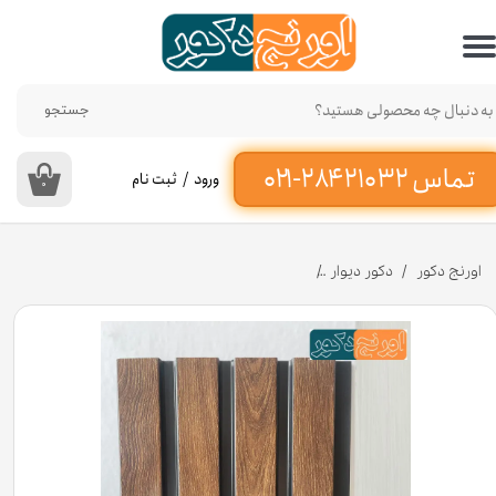
حساب کاربری من
تغییر گذر واژه
جستجو
سفارشات
ورود
/
ثبت نام
۰
خروج از حساب کاربری
اورنج دکور
دکور دیوار
دیوارپوش ترمووال طرح نسکافه ای جنس پی وی سی کد GP581 [انبار