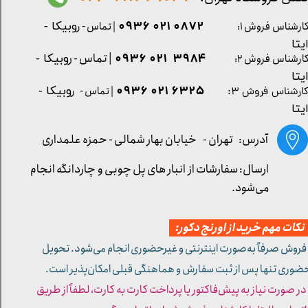
0872 021 0936
ارشناس فروش ۱:
| تماس - ر
وبیکا -
یتا
| تماس - ر
۳۹۸۴ ۰۲۱ ۰۹۳۶
ارشناس فروش ۲:
وبیکا -
یتا
۶۳۲۵ ۰۲۱ ۰۹۳۶
| تماس - ر
وبیکا -
ارشناس فروش ۳:
یتا
آدرس: تهران -
خیابان بهار شمالی - حمزه علمداری
ارسال: سفارشات از انبار های پل چوبی و چاردانگه انجام
می‌شود.
کات مهم خرید از اورنج دکور:
 فروش صرفاً به‌صورت اینترنتی و غیرحضوری انجام می‌شود. تحویل
ضوری تنها پس از ثبت سفارش و هماهنگی قبلی امکان‌پذیر است.
 در صورت نیاز به پیش‌فاکتور یا پرداخت کارت به کارت، لطفاً از طریق