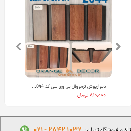
دیوارپوش ترمووال طرح چوب پی وی سی کد 2011 [انبار تهران]
دیوارپوش ترمووال پی وی سی کد 2044 [انبار تهران]
۸۱۰,۰۰۰ تومان
1032 2842 - 021
لفن فروشگاه تهران: