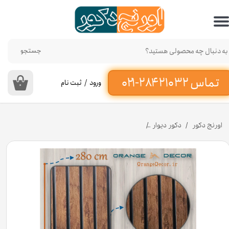
حساب کاربری من
تغییر گذر واژه
جستجو
سفارشات
ورود
/
ثبت نام
۰
خروج از حساب کاربری
اورنج دکور
دکور دیوار
دیوارپوش ترمووال پی وی سی طرح چوب 20 سانت کد 2062 [انبار تهران]