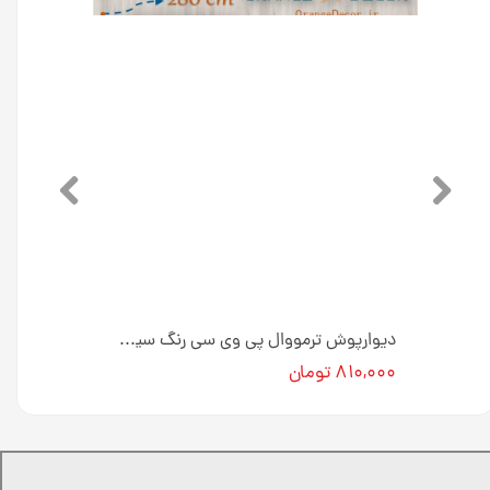
دیوارپوش ترمووال پی وی سی رنگ گردویی جنگلی 20 سانت کد GP580 [انبار تهران]
دیوارپوش ترمووال پی وی سی رنگ سیری 20 سانت کد AT1 [انبار تهران]
۸۱۰,۰۰۰ تومان