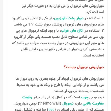
دیوارپوش های ترمووال را می توان به دو صورت دیگر نیز
استفاده کرد.
1 استفاده در
دیوار پشت تلویزیون
، از یکی از اصلی ترین کاربرد
های دیوارپوش های ترمووال پوشش دیوار پشت
می باشد.
TV
2 استفاده در
اتاق های خواب
، با وجود اینکه ترمووال های پی
وی سی در تمامی سطوح قابل نصب هستند یکی دیگر از کاربرد
های مهم این دیوارپوش در دیوار پشت تخت خواب می باشد که
با شاخص کردن دیوار در طراحی دکوراسیون داخلی قابل
استفاده است.
دیوارپوش ترمووال چیست؟
دیوارپوش های ترمووال ایجاد گر جلوه بصری به روی دیوار ها
می باشند و از توانایی اینکه با طرح و رنگ های خود به محیط
شخصیت ببخشند برخوردار هستند.
ترمو نوعی
چوب
است که در کمال زیبایی در برابر
رطوبت
مقاومت بالایی
دارد،
ترمووال
(
) نوعی دیوارپوش
thermo wall
هستند که از جنس پلی استایرن (
pvc
) ساخته و تشکیل شده