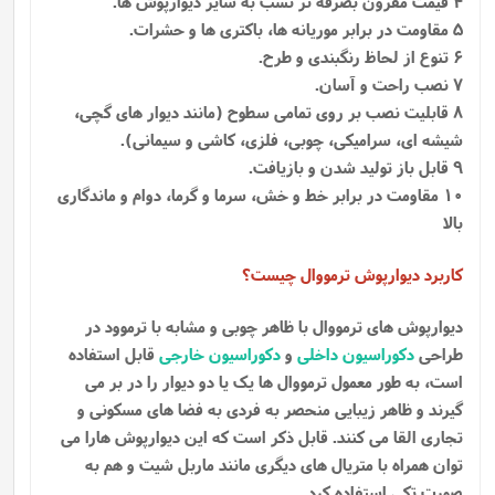
4 قیمت مقرون بصرفه تر نسب به سایر دیوارپوش ها.
5 مقاومت در برابر موریانه ها، باکتری ها و حشرات.
6 تنوع از لحاظ رنگبندی و طرح.
7 نصب راحت و آسان.
8 قابلیت نصب بر روی تمامی سطوح (مانند دیوار های گچی،
شیشه ای، سرامیکی، چوبی، فلزی، کاشی و سیمانی).
9 قابل باز تولید شدن و بازیافت.
10 مقاومت در برابر خط و خش، سرما و گرما، دوام و ماندگاری
بالا
کاربرد دیوارپوش ترمووال چیست؟
دیوارپوش های ترمووال با ظاهر چوبی و مشابه با ترموود در
طراحی
دکوراسیون داخلی
و
دکوراسیون خارجی
قابل استفاده
است، به طور معمول ترمووال ها یک یا دو دیوار را در بر می
گیرند و ظاهر زیبایی منحصر به فردی به فضا های مسکونی و
تجاری القا می کنند. قابل ذکر است که این دیوارپوش هارا می
توان همراه با متریال های دیگری مانند ماربل شیت و هم به
صورت تکی استفاده کرد.