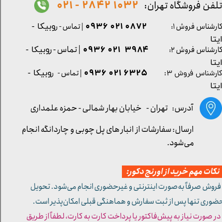
1032 2842 - 021
لفن فروشگاه تهران:
0872 021 0936
ارشناس فروش ۱:
| تماس - ر
وبیکا -
یتا
| تماس - ر
۳۹۸۴ ۰۲۱ ۰۹۳۶
ارشناس فروش ۲:
وبیکا -
یتا
۶۳۲۵ ۰۲۱ ۰۹۳۶
| تماس - ر
وبیکا -
ارشناس فروش ۳:
یتا
آدرس: تهران -
خیابان بهار شمالی - حمزه علمداری
ارسال: سفارشات از انبار های پل چوبی و چاردانگه انجام
می‌شود.
کات مهم خرید از اورنج دکور:
 فروش صرفاً به‌صورت اینترنتی و غیرحضوری انجام می‌شود. تحویل
ضوری تنها پس از ثبت سفارش و هماهنگی قبلی امکان‌پذیر است.
 در صورت نیاز به پیش‌فاکتور یا پرداخت کارت به کارت، لطفاً از طریق