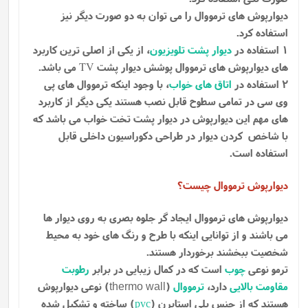
دیوارپوش های ترمووال را می توان به دو صورت دیگر نیز
استفاده کرد.
1 استفاده در
دیوار پشت تلویزیون
، از یکی از اصلی ترین کاربرد
های دیوارپوش های ترمووال پوشش دیوار پشت
می باشد.
TV
2 استفاده در
اتاق های خواب
، با وجود اینکه ترمووال های پی
وی سی در تمامی سطوح قابل نصب هستند یکی دیگر از کاربرد
های مهم این دیوارپوش در دیوار پشت تخت خواب می باشد که
با شاخص کردن دیوار در طراحی دکوراسیون داخلی قابل
استفاده است.
دیوارپوش ترمووال چیست؟
دیوارپوش های ترمووال ایجاد گر جلوه بصری به روی دیوار ها
می باشند و از توانایی اینکه با طرح و رنگ های خود به محیط
شخصیت ببخشند برخوردار هستند.
ترمو نوعی
چوب
است که در کمال زیبایی در برابر
رطوبت
مقاومت بالایی
دارد،
ترمووال
(
) نوعی دیوارپوش
thermo wall
هستند که از جنس پلی استایرن (
pvc
) ساخته و تشکیل شده