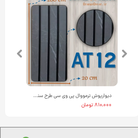
دیوارپوش ترمووال پی وی سی رنگ طوسی 20 سانت کد AT3 [انبار تهران]
دیوارپوش ترمووال پی وی سی طرح سنگ طوسی 20 سانت کد AT12 [انبار تهران]
۸۱۰,۰۰۰ تومان