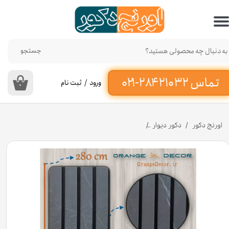
حساب کاربری من
تغییر گذر واژه
جستجو
سفارشات
ورود
/
ثبت نام
۰
خروج از حساب کاربری
اورنج دکور
دکور دیوار
دیوارپوش ترمووال پی وی سی طرح سنگ طوسی 20 سانت کد AT12 [انبار تهران]