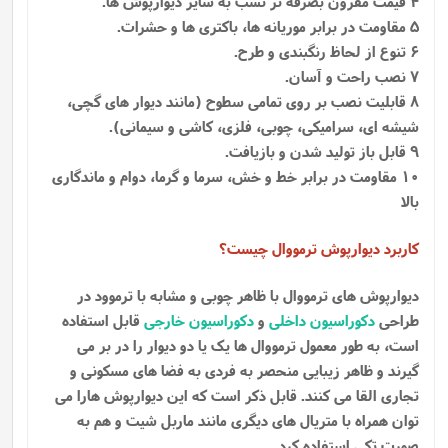
4 قیمت مقرون بصرفه تر نسب به سایر دیوارپوش ها.
5 مقاومت در برابر موریانه ها، باکتری ها و حشرات.
6 تنوع از لحاظ رنگبندی و طرح.
7 نصب راحت و آسان.
8 قابلیت نصب بر روی تمامی سطوح (مانند دیوار های گچی،
شیشه ای، سرامیکی، چوبی، فلزی، کاشی و سیمانی).
9 قابل باز تولید شدن و بازیافت.
10 مقاومت در برابر خط و خش، سرما و گرما، دوام و ماندگاری
بالا
کاربرد دیوارپوش ترمووال چیست؟
دیوارپوش های ترمووال با ظاهر چوبی و مشابه با ترموود در
طراحی
دکوراسیون داخلی
و
دکوراسیون خارجی
قابل استفاده
است، به طور معمول ترمووال ها یک یا دو دیوار را در بر می
گیرند و ظاهر زیبایی منحصر به فردی به فضا های مسکونی و
تجاری القا می کنند. قابل ذکر است که این دیوارپوش هارا می
توان همراه با متریال های دیگری مانند ماربل شیت و هم به
صورت تکی استفاده کرد.