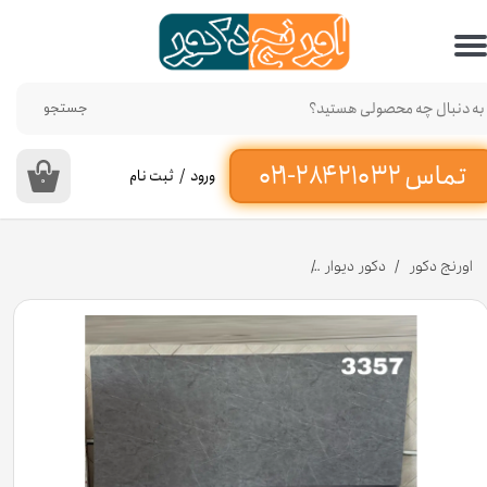
حساب کاربری من
تغییر گذر واژه
جستجو
سفارشات
ورود
/
ثبت نام
۰
خروج از حساب کاربری
اورنج دکور
دکور دیوار
دیوارپوش ماربل شیت طرح سنگ طوسی کد 3357 ضخامت حدود ۲/۳ میل [انبار تهران]