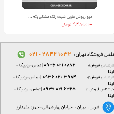
دیوارپوش ماربل شیت کد M0128 [انبار تهران]
دیوارپوش ماربل شیت رنگ مشکی رگه سفید کد PC355 [انبار تهران]
۴,۴۸۰,۰۰۰ تومان
1032 2842 - 021
لفن فروشگاه تهران:
0872 021 0936
ارشناس فروش ۱:
| تماس - ر
وبیکا -
یتا
| تماس - ر
۳۹۸۴ ۰۲۱ ۰۹۳۶
ارشناس فروش ۲:
وبیکا -
یتا
۶۳۲۵ ۰۲۱ ۰۹۳۶
| تماس - ر
وبیکا -
ارشناس فروش ۳:
یتا
آدرس: تهران -
خیابان بهار شمالی - حمزه علمداری