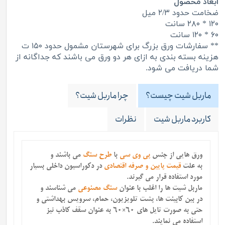
ابعاد محصول
ضخامت حدود ۲/۳ میل
۱۲۰ * ۲۸۰ سانت
۶۰ * ۱۲۰ سانت
** سفارشات ورق بزرگ برای شهرستان مشمول حدود ۱۵۰ ت
هزینه بسته بندی به ازای هر دو ورق می باشند که جداگانه از
شما دریافت می شود.
ماربل شیت چیست؟
چرا ماربل شیت؟
کاربرد ماربل شیت
نظرات
ورق هایی از جنس
پی وی سی
با
طرح سنگ
می باشند
و
به علت
قیمت پایین و صرفه اقتصادی
در دکوراسیون داخلی بسیار
مورد استفاده قرار می گیرند.
ماربل شیت ها را اغلب با عنوان
سنگ مصنوعی
می شناسند و
در بین کابینت ها، پشت تلویزیون، حمام، سرویس بهداشتی و
حتی به صورت تایل های 60×60 به عنوان سقف کاذب نیز
استفاده می نمایند.