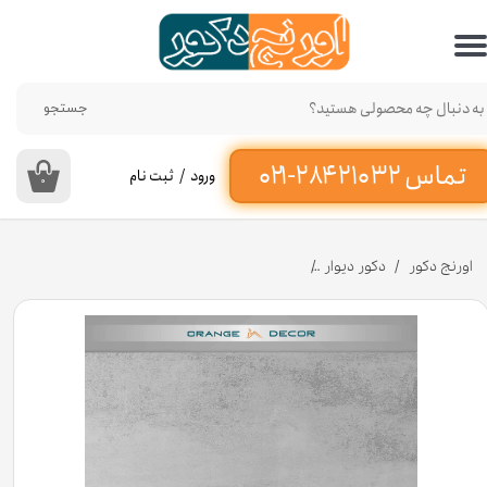
حساب کاربری من
تغییر گذر واژه
جستجو
سفارشات
ورود
/
ثبت نام
۰
خروج از حساب کاربری
اورنج دکور
دکور دیوار
دیوارپوش ماربل شیت کد M0124 [انبار تهران]