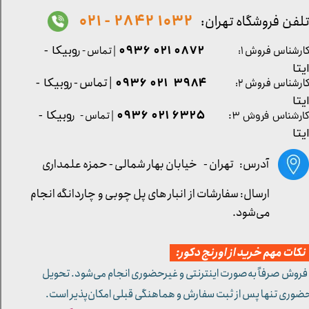
1032 2842 - 021
لفن فروشگاه تهران:
0872 021 0936
ارشناس فروش ۱:
| تماس - ر
وبیکا -
یتا
| تماس - ر
۳۹۸۴ ۰۲۱ ۰۹۳۶
ارشناس فروش ۲:
وبیکا -
یتا
۶۳۲۵ ۰۲۱ ۰۹۳۶
| تماس - ر
وبیکا -
ارشناس فروش ۳:
یتا
آدرس: تهران -
خیابان بهار شمالی - حمزه علمداری
ارسال: سفارشات از انبار های پل چوبی و چاردانگه انجام
می‌شود.
کات مهم خرید از اورنج دکور:
 فروش صرفاً به‌صورت اینترنتی و غیرحضوری انجام می‌شود. تحویل
ضوری تنها پس از ثبت سفارش و هماهنگی قبلی امکان‌پذیر است.