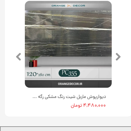
دیوارپوش ماربل شیت کد M0128 [انبار تهران]
دیوارپوش ماربل شیت رنگ مشکی رگه سفید کد PC355 [انبار تهران]
۴,۴۸۰,۰۰۰ تومان