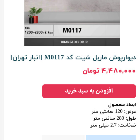
دیوارپوش ماربل شیت کد M0117 [انبار تهران]
۴,۴۸۰,۰۰۰ تومان
افزودن به سبد خرید
ابعاد محصول
عرض: 120 سانتی متر
طول: 280 سانتی متر
ضخامت: 2.7 میلی متر