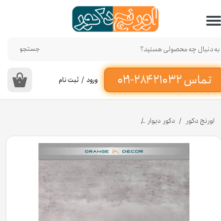
حساب کاربری من
تغییر گذر واژه
جستجو
سفارشات
ورود
/
ثبت نام
۰
خروج از حساب کاربری
اورنج دکور
دکور دیوار
دیوارپوش ماربل شیت کد M0117 [انبار تهران]