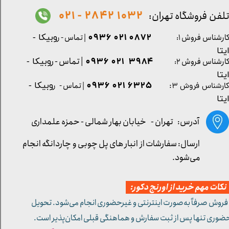
1032 2842 - 021
لفن فروشگاه تهران:
0872 021 0936
ارشناس فروش ۱:
| تماس - ر
وبیکا -
یتا
| تماس - ر
۳۹۸۴ ۰۲۱ ۰۹۳۶
ارشناس فروش ۲:
وبیکا -
یتا
۶۳۲۵ ۰۲۱ ۰۹۳۶
| تماس - ر
وبیکا -
ارشناس فروش ۳:
یتا
آدرس: تهران -
خیابان بهار شمالی - حمزه علمداری
ارسال: سفارشات از انبار های پل چوبی و چاردانگه انجام
می‌شود.
کات مهم خرید از اورنج دکور:
 فروش صرفاً به‌صورت اینترنتی و غیرحضوری انجام می‌شود. تحویل
ضوری تنها پس از ثبت سفارش و هماهنگی قبلی امکان‌پذیر است.