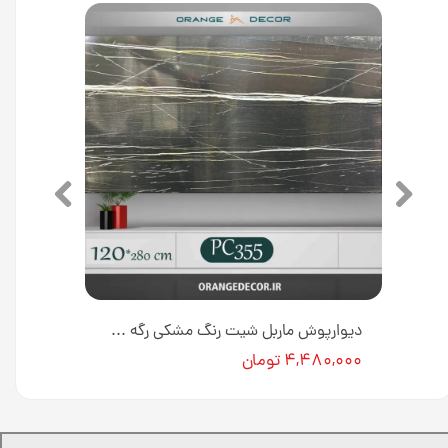
دیوارپوش ماربل شیت کد M0128 [انبار تهران]
دیوارپوش ماربل شیت رنگ مشکی رگه سفید کد PC355 [انبار تهران]
۴,۴۸۰,۰۰۰ تومان