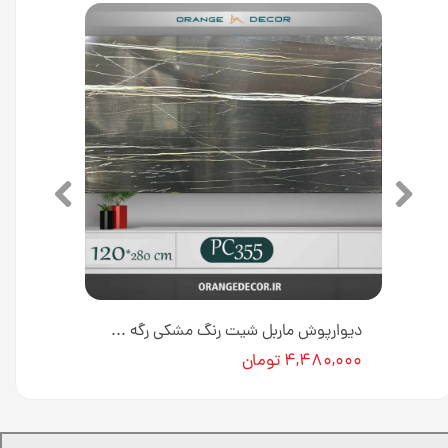
دیوارپوش ماربل شیت کد M0128 [انبار تهران]
دیوارپوش ماربل شیت رنگ مشکی رگه سفید کد PC355 [انبار تهران]
۴,۴۸۰,۰۰۰ تومان