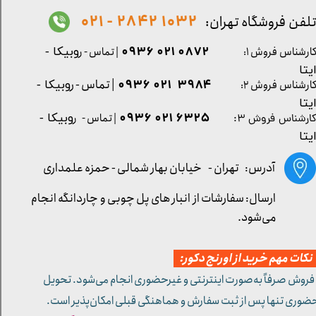
1032 2842 - 021
لفن فروشگاه تهران:
0872 021 0936
ارشناس فروش ۱:
| تماس - ر
وبیکا -
یتا
| تماس - ر
۳۹۸۴ ۰۲۱ ۰۹۳۶
ارشناس فروش ۲:
وبیکا -
یتا
۶۳۲۵ ۰۲۱ ۰۹۳۶
| تماس - ر
وبیکا -
ارشناس فروش ۳:
یتا
آدرس: تهران -
خیابان بهار شمالی - حمزه علمداری
ارسال: سفارشات از انبار های پل چوبی و چاردانگه انجام
می‌شود.
کات مهم خرید از اورنج دکور:
 فروش صرفاً به‌صورت اینترنتی و غیرحضوری انجام می‌شود. تحویل
ضوری تنها پس از ثبت سفارش و هماهنگی قبلی امکان‌پذیر است.