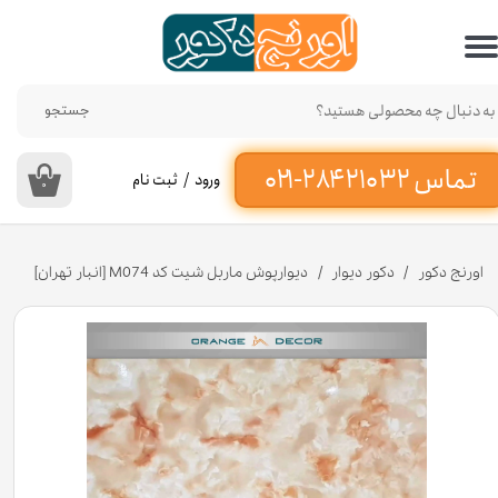
حساب کاربری من
تغییر گذر واژه
جستجو
سفارشات
ورود
/
ثبت نام
۰
خروج از حساب کاربری
اورنج دکور
دکور دیوار
دیوارپوش ماربل شیت کد M074 [انبار تهران]