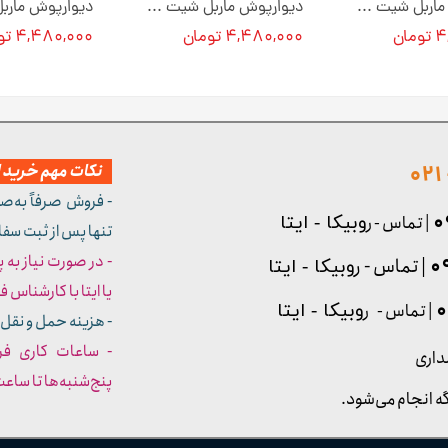
دیوارپوش ماربل شیت کد M0125 [انبار تهران]
دیوارپوش ماربل شیت کد M0126 [انبار تهران]
ان
۴,۴۸۰,۰۰۰ تومان
۴,۴۸۰,۰۰۰ تومان
نکات مهم خرید از
- فروش صرفاً به‌ص
| تماس - ر
وبیکا - ایتا
تنها پس از ثبت سف
- در صورت نیاز به 
| تماس - ر
وبیکا - ایتا
یا ایتا با کارشناس فروش شما
| تماس - ر
وبیکا - ایتا
- هزینه حمل و نقل 
داری
پنج‌شنبه‌ها تا ساعت :۳۰​​​​​​​
ه انجام می‌شود.