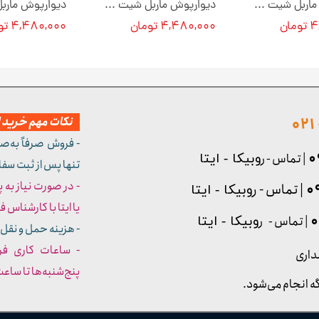
دیوارپوش ماربل شیت کد M0125 [انبار تهران]
دیوارپوش ماربل شیت کد M0126 [انبار تهران]
ان
۴,۴۸۰,۰۰۰ تومان
۴,۴۸۰,۰۰۰ تومان
نکات مهم خرید از
- فروش صرفاً به‌ص
| تماس - ر
وبیکا - ایتا
تنها پس از ثبت سف
- در صورت نیاز به 
| تماس - ر
وبیکا - ایتا
یا ایتا با کارشناس فروش شما
| تماس - ر
وبیکا - ایتا
- هزینه حمل و نقل 
داری
پنج‌شنبه‌ها تا ساعت :۳۰​​​​​​​
ه انجام می‌شود.