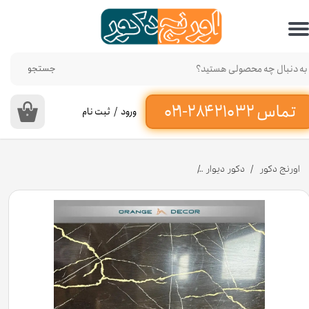
حساب کاربری من
تغییر گذر واژه
جستجو
سفارشات
ورود
/
ثبت نام
۰
خروج از حساب کاربری
اورنج دکور
دکور دیوار
دیوارپوش ماربل شیت طرح مشکی طلایی کد PC350 [انبار تهران]