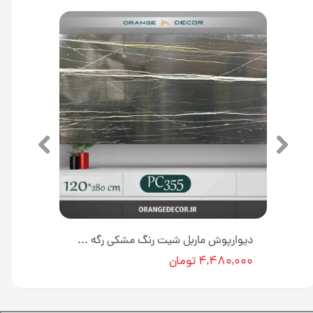
دیوارپوش ماربل شیت کد M0128 [انبار تهران]
دیوارپوش ماربل شیت رنگ مشکی رگه سفید کد PC355 [انبار تهران]
۴,۴۸۰,۰۰۰ تومان