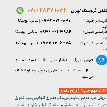
1032 2842 - 021
لفن فروشگاه تهران:
0872 021 0936
ارشناس فروش ۱:
| تماس - ر
وبیکا -
یتا
| تماس - ر
۳۹۸۴ ۰۲۱ ۰۹۳۶
ارشناس فروش ۲:
وبیکا -
یتا
۶۳۲۵ ۰۲۱ ۰۹۳۶
| تماس - ر
وبیکا -
ارشناس فروش ۳:
یتا
آدرس: تهران -
خیابان بهار شمالی - حمزه علمداری
ارسال: سفارشات از انبار های پل چوبی و چاردانگه انجام
می‌شود.
کات مهم خرید از اورنج دکور:
 فروش صرفاً به‌صورت اینترنتی و غیرحضوری انجام می‌شود. تحویل
ضوری تنها پس از ثبت سفارش و هماهنگی قبلی امکان‌پذیر است.