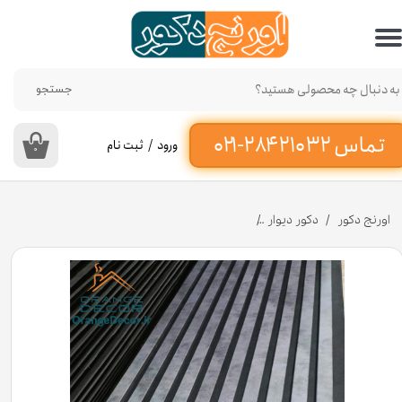
حساب کاربری من
تغییر گذر واژه
جستجو
سفارشات
ورود
/
ثبت نام
۰
خروج از حساب کاربری
اورنج دکور
دکور دیوار
ترموپنل ام دی اف روکش پی وی سی فوم دار عرض ۵۰ سانت کد PC712 [انبار تهران]