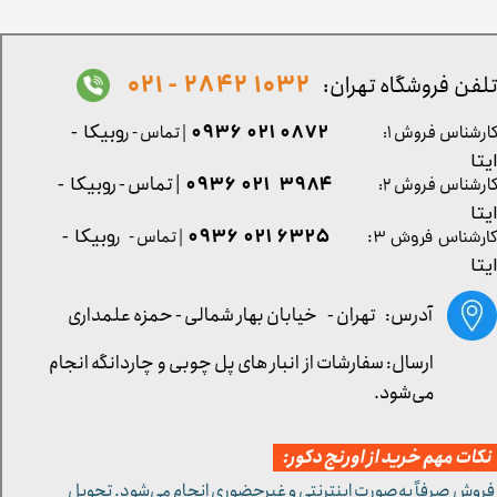
1032 2842 - 021
لفن فروشگاه تهران:
0872 021 0936
ارشناس فروش ۱:
| تماس - ر
وبیکا -
یتا
| تماس - ر
۳۹۸۴ ۰۲۱ ۰۹۳۶
ارشناس فروش ۲:
وبیکا -
یتا
۶۳۲۵ ۰۲۱ ۰۹۳۶
| تماس - ر
وبیکا -
ارشناس فروش ۳:
یتا
آدرس: تهران -
خیابان بهار شمالی - حمزه علمداری
ارسال: سفارشات از انبار های پل چوبی و چاردانگه انجام
می‌شود.
کات مهم خرید از اورنج دکور:
 فروش صرفاً به‌صورت اینترنتی و غیرحضوری انجام می‌شود. تحویل