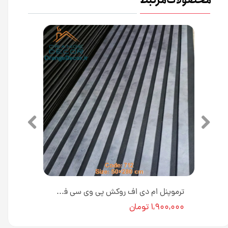
محصولات مرتبط
ترموپنل ام دی اف روکش پی وی سی فوم دار عرض ۵۰ سانت کد PC713 [انبار تهران]
ترموپنل ام دی اف روکش پی وی سی فوم دار عرض ۵۰ سانت کد PC712 [انبار تهران]
۱,۹۰۰,۰۰۰ تومان