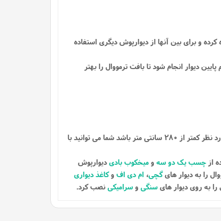
کرده و برای بین آنها از دیوارپوش دیگری استفاده
پایین دیوار انجام شود تا بافت ترمووال را بهتر
این دیوارپوش ها با ارتفاع 280 سانتی متری تهیه شده اند تا با بیشتر دیوار ها هماهنگی داشته باشد، در صورتی که ارتفاع دیوار مورد نظر کمتر از 280 سانتی متر باشد شما می توانید با
ه از
چسب یک دو سه
و
میخکوب بادی
دیوارپوش
ال را به دیوار های
گچی
،
ام دی اف
و
کاغذ دیواری
را به روی دیوار های
سنگی
و
سرامیکی
نصب کرد.