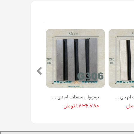
ترمووال منعطف ام دی اف روکش پی وی سی 60 سانت رنگ پتینه سفید کد G304 [انبار تهران]
ترمووال منعطف ام دی اف روکش پی وی سی 60 سانت طرح پتینه خاکستری کد G306 [انبار تهران]
۱,۸۳۶,۷۸۰ تومان