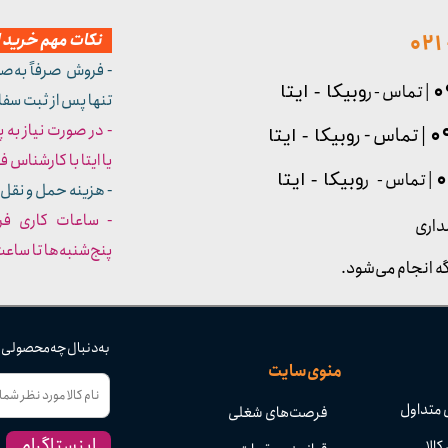
نکات مهم خرید از
- فروش صرفاً به‌ص
| تماس - ر
وبیکا - ایتا
تنها پس از ثبت سف
- در صورت نیاز به 
| تماس - ر
وبیکا - ایتا
یا ایتا با کارشناس فروش شما
| تماس - ر
وبیکا - ایتا
- هزینه حمل و نقل 
داری
پنج‌شنبه‌ها تا ساعت :۳۰​​​​​​​
ه انجام می‌شود.
به دنبال چه محصولی
منوی سایت
 متداول
فرصت‌های شغلی
اینستاگرام
کالا