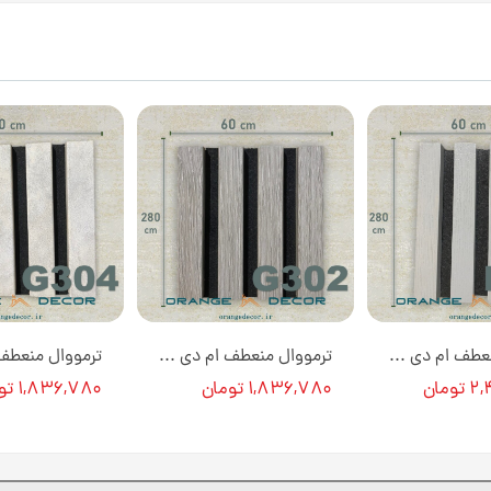
ترمووال منعطف ام دی اف با روکش طبیعی چوب 60 سانت رنگ طوسی کد P311
ترمووال منعطف ام دی اف روکش پی وی سی 60 سانت رنگ چوب طوسی کد G302
مان
۱,۸۳۶,۷۸۰ تومان
۱,۸۳۶,۷۸۰ تومان