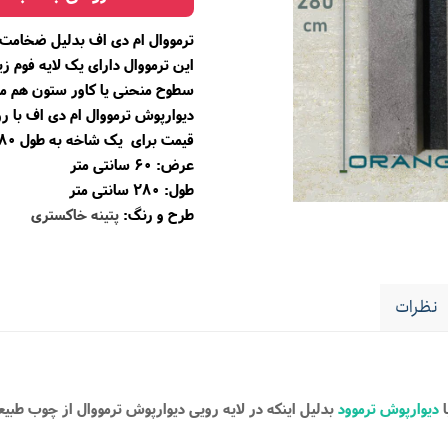
ترمووال ام دی اف بدلیل ضخامت ۱۶ میل، امکان نصب لاین نورا نیز دارا می باشد
این ترمووال دارای یک لایه فوم ز
سطوح منحنی یا کاور ستون هم م
دیوارپوش ترمووال ام دی اف با 
قیمت برای یک شاخه به طول 280 سانتی متری می باشد.
عرض: 6۰ سانتی متر
طول: 280 سانتی متر
طرح و رنگ:
پتینه خاکستری
نظرات
ا
دیوارپوش ترموود
بدلیل اینکه در لایه رویی دیوارپوش ترمووال از چوب طبی