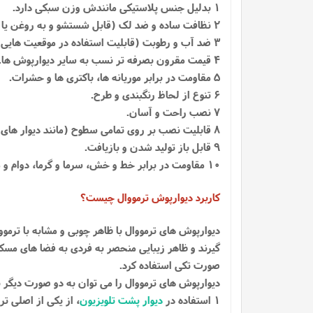
1 بدلیل جنس پلاستیکی مانندش وزن سبکی دارد.
2 نظافت ساده و ضد لک (قابل شستشو و به روغن یا محلولی نیاز ندارد).
3 ضد آب و رطوبت (قابلیت استفاده در موقعیت هایی با رطوبت بالا نیز قابل استفاده می باشد، مانند حمام و استخر ها).
4 قیمت مقرون بصرفه تر نسب به سایر دیوارپوش ها.
5 مقاومت در برابر موریانه ها، باکتری ها و حشرات.
6 تنوع از لحاظ رنگبندی و طرح.
7 نصب راحت و آسان.
8 قابلیت نصب بر روی تمامی سطوح (مانند دیوار های گچی، شیشه ای، سرامیکی، چوبی، فلزی، کاشی و سیمانی).
9 قابل باز تولید شدن و بازیافت.
10 مقاومت در برابر خط و خش، سرما و گرما، دوام و ماندگاری بالا
کاربرد دیوارپوش ترمووال چیست؟
دیوارپوش های ترمووال با ظاهر چوبی و مشابه با ترمو
گیرند و ظاهر زیبایی منحصر به فردی به فضا های مسکو
صورت تکی استفاده کرد.
دیوارپوش های ترمووال را می توان به دو صورت دیگر نی
1 استفاده در
دیوار پشت تلویزیون
، از یکی از اصلی 