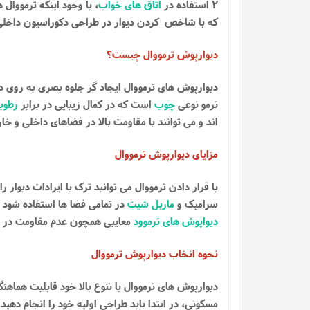
2 استفاده در
اتاق های خواب
، با وجود اینکه ترمووا
که با شاخص کردن دیوار در طراحی دکوراسیون داخلی
دیوارپوش ترمووال چیست؟
دیوارپوش های ترمووال ایجاد گر جلوه بصری به روی دی
ترمو نوعی
چوب
است که در کمال زیبایی در برابر
رطوب
اند و می توانند با مقاومت بالا در فضاهای داخلی و خ
مزایای دیوارپوش ترمووال
با قرار دادن ترمووال می توانید ترک یا ایرادات دیوار 
سرامیک و
ماربل شیت
در تمامی فضا ها استفاده شود
دیواپوش های ترموود
معایبی همچون عدم مقاومت در برا
نحوه انخاب دیوارپوش ترمووال
دیوارپوش های ترمووال با تنوع بالا خود قابلیت هما
مسکونی، در ابتدا باید طراحی اولیه خود را انجام دهید.