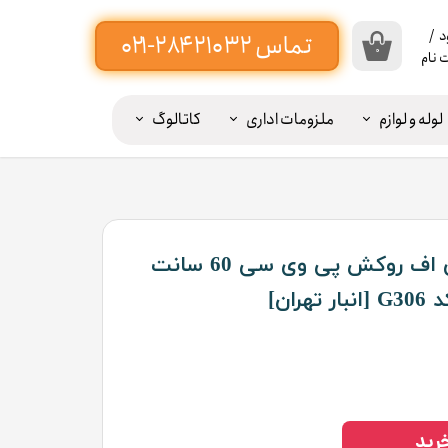
د
/
۰
 نام
اب
بری
لوله و لوازم
ملزومات اداری
کاتالوگ
ن
یبه پرده ۲۰ سانت -----
ییر
ذر
اژه
ترمووال منعطف ام دی اف روکش پی وی سی 60 سانت
ات
ان]
وج
ز
اب
بری
رید